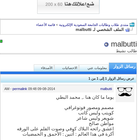
منتدى طلاب وطالبات الجامعة السعودية الإلكترونية
>
قائمة الأعضاء
الملف الشخصي لـ malbutti
malbutti
طالب نشيط
رسائل الزوار
معلومات عني
الاحصائيات
الأصدقاء
عرض رسائل الزوار 1 إلى
1
من
1
-
permalink
09:48 AM
09-08-2014
malbutti
يوما ما كان هنا ., محمد البطي
مصمم ومصور فوتوغرافي
كويتب وليس كاتب
شويعر وليس شاعر
مواطن صالح
اعشق رائحه البلاك كوفي وصوت القلم على الورقه
أكرة في هذا العالم : أثنين : الأحمق و الحمضيات