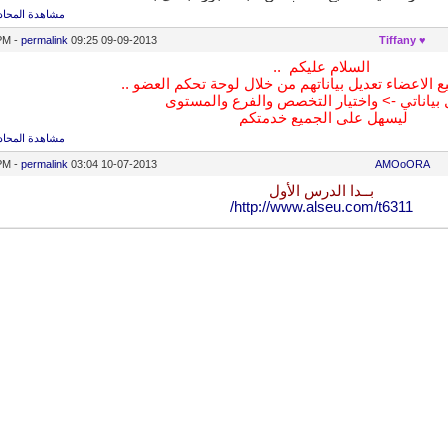
مشاهدة المحاد
-
permalink
09:25 PM
09-09-2013
♥ Tiffany
السلام عليكم
..
 الاعضاء تعديل بياناتهم من خلال لوحة تحكم العضو ..
 بياناتي -> واختيار التخصص والفرع والمستوى
ليسهل على الجميع خدمتكم
مشاهدة المحاد
-
permalink
03:04 PM
10-07-2013
AMOoORA
بــدا الدرس الأول
http://www.alseu.com/t6311/