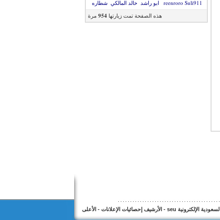
Suli911
reenroro
ابو راشد
خالد المالكي
شطاره
هذه الصفحة تمت زيارتها
954
مرة
عودية الإلكترونية seu
-
الأرشيف
إحصائيات الإعلانات
-
الأعلى