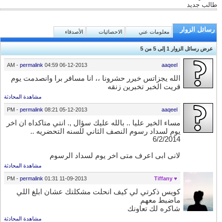
طالب جديد
رسائل الزوار
معلومات عني
الاحصائيات
الأصدقاء
عرض رسائل الزوار 1 إلى
5
من
5
-
permalink
04:59 AM
06-12-2013
aaqeel
الله يجزاتس خيرر حشرونا ،، انا مسافر برا وانصدمت يوم
قريت الخبر تخبرين زنقه
مشاهدة المحادثة
-
permalink
08:21 PM
05-12-2013
aaqeel
مساء الخير عليا .. بالله عليك سؤال ,. انتي متاكداه ان اخر
يوم لسداد رسوم النصف الثاني للسنه التحضريه ..
6/2/2014
لاني ابي اعرف متى اخر يوم لسداد الرسوم
مشاهدة المحادثة
-
permalink
01:31 PM
11-09-2013
♥ Tiffany
كويس ذكرتي لي كيف انحلت مشكلتك عشان ابلغ اللي
ماضبط معهم
شاكره لك تعاونك
مشاهدة المحادثة