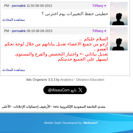
-
permalink
11:50 PM
08-09-2013
♥ Tiffany
حطيتي حفظ التغييرات يوم اخترتي ؟
مشاهدة المحادثة
-
permalink
06:19 PM
08-09-2013
♥ Tiffany
السلام عليكم
..
ارجو من جميع الاعضاء تعديل بياناتهم من خلال لوحة تحكم
العضو ..
تعديل بياناتي -> واختيار التخصص والفرع والمستوى
ليسهل على الجميع خدمتكم
مشاهدة المحادثة
Ads Organizer 3.0.3 by
Analytics
-
Distance Education
منتدى الجامعة السعودية الإلكترونية seu
-
الأرشيف
إحصائيات الإعلانات
-
الأعلى
Mobile Style/ Developed by:
MafiawwY