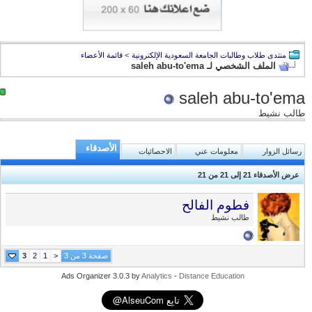
منتدى طلاب وطالبات الجامعة السعودية الإلكترونية
>
قائمة الأعضاء
الملف الشخصي لـ saleh abu-to'ema
saleh abu-to'ema
طالب نشيط
الأصدقاء
رسائل الزوار
معلومات عني
الاحصائيات
عرض الأصدقاء 21 إلى 21 من 21
فطوم الفالح
طالب نشيط
صفحة 3 من 3
<
1
2
3
Ads Organizer 3.0.3 by
Analytics
-
Distance Education