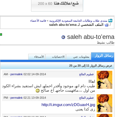
منتدى طلاب وطالبات الجامعة السعودية الإلكترونية
>
قائمة الأعضاء
الملف الشخصي لـ saleh abu-to'ema
saleh abu-to'ema
طالب نشيط
رسائل الزوار
معلومات عني
الاحصائيات
الأصدقاء
عرض رسائل الزوار 11 إلى
20
من
25
فطوم الفالح
14-09-2014
02:02 AM
permalink
-
اهااا
طيب دام انهـ موجود وأقدر احملهـ ايش استفيد بشراء الكود
من اول ،،،مافهمت حاجهـ اخ صالح
فطوم الفالح
13-09-2014
02:21 PM
permalink
-
http://i.imgur.com/zDGuaxH.jpg
زي كذا يعني