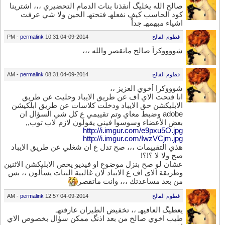
صالح الله يخليگ أنقذنا بنات الدمام التحضيري ،،، اشترينا
كود الحاسب كيف نفعلهـ فتحتهـ الحين ولا شي عرفت
اشياء مبهمهـ جداً
فطوم الفالح
04-09-2014
10:31 PM
permalink
-
شووووكراً صالح ماتقصر والله ،،،
فطوم الفالح
04-09-2014
08:31 AM
permalink
-
شوووكرا أخوي العزيز ،،
انا فتحت الاي اف عن طريق الايباد وحليت عن طريق
الابليكشن حق الايباد ودخلت كلاسات عن طريق ابلكيشن
adobe وضبط معاي وتم تقييمي ع كل شي السؤال ان
بعض الأعضاء وسوسوا فيني يقولون لازم لاب توب,,
http://i.imgur.com/e9pxu5O.jpg
http://i.imgur.com/IwzVCjm.jpg
هذي التقييمات ،،، صح تدل ع ان شغلي عن طريق الايباد
صح ولا لا ؟!؟!
عشان لو صح بنزل موضوع او فيديو يخص الابليكشن الاثنين
وطريقة الاي اف ع الايباد لان غالبية البنات يسألون ،، بس
من بعد مساعدتك ،،، وانت ماتقصر
فطوم الفالح
04-09-2014
12:57 AM
permalink
-
يعطيگ العافيهـ ،، تخفيض الطيران عارفتهـ
طيب اخوي صالح من بعد اذنگ ممكن سؤال بخصوص الاي