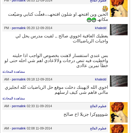
فطوم الفالح
12-09-2014
08:03 PM
permalink
-
الحين وين افتحهـ او شلون افتحهـ،،،فعلّت كتابي وضيّعت
مكانهـ
-
permalink
05:20 PM
12-09-2014
khaledd
يعطيك العافية اخووي صالح ,, لقيت مدرس يحل لي
واجبات الرياضيااات
بس عندي استفسار لاهنت بخصوص الواجب اذا حليته
واخطيت فيه تنص درجات ولالاعادي اهم شي احله حتى لو
خطأ تمرين عاادي
مشاهدة المحادثة
-
permalink
09:18 AM
12-09-2014
khaledd
اخوي الله ﻻيهينك دخلت موقع حل الرياضيات كله انجليزي
مااني فاهم شي كيف ارسلهم
مشاهدة المحادثة
فطوم الفالح
11-09-2014
02:33 AM
permalink
-
شووووكرا جزيلا اخ صالح
فطوم الفالح
11-09-2014
02:08 AM
permalink
-