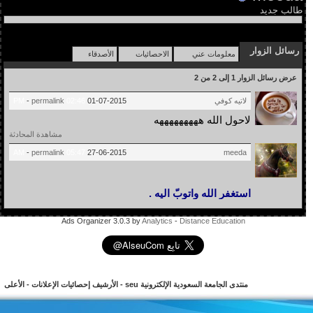
طالب جديد
رسائل الزوار
معلومات عني
الاحصائيات
الأصدقاء
عرض رسائل الزوار 1 إلى
2
من
2
لاتيه كوفي
01-07-2015
02:46 PM
permalink
-
لاحول الله هههههههههه
مشاهدة المحادثة
-
permalink
05:47 AM
27-06-2015
meeda
استغفر الله واتوبّ اليه .
Ads Organizer 3.0.3 by
Analytics
-
Distance Education
منتدى الجامعة السعودية الإلكترونية seu
-
الأرشيف
إحصائيات الإعلانات
-
الأعلى