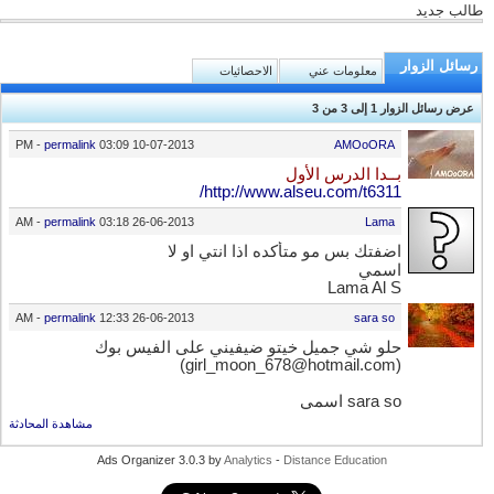
طالب جديد
رسائل الزوار
معلومات عني
الاحصائيات
عرض رسائل الزوار 1 إلى
3
من
3
-
permalink
03:09 PM
10-07-2013
AMOoORA
بــدا الدرس الأول
http://www.alseu.com/t6311/
-
permalink
03:18 AM
26-06-2013
Lama
اضفتك بس مو متأكده اذا انتي او لا
اسمي
Lama Al S
-
permalink
12:33 AM
26-06-2013
sara so
حلو شي جميل خيتو ضيفيني على الفيس بوك
(girl_moon_678@hotmail.com)
sara so اسمي
مشاهدة المحادثة
Ads Organizer 3.0.3 by
Analytics
-
Distance Education