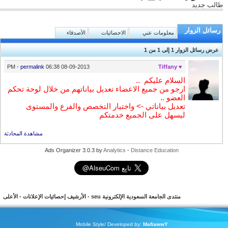
طالب جديد
رسائل الزوار
معلومات عني
الاحصائيات
الأصدقاء
عرض رسائل الزوار 1 إلى
1
من
1
-
permalink
06:38 PM
08-09-2013
♥ Tiffany
السلام عليكم
..
ارجو من جميع الاعضاء تعديل بياناتهم من خلال لوحة تحكم
العضو ..
تعديل بياناتي -> واختيار التخصص والفرع والمستوى
ليسهل على الجميع خدمتكم
مشاهدة المحادثة
Ads Organizer 3.0.3 by
Analytics
-
Distance Education
منتدى الجامعة السعودية الإلكترونية seu
-
الأرشيف
إحصائيات الإعلانات
-
الأعلى
Mobile Style/ Developed by:
MafiawwY