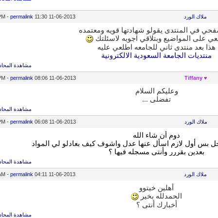
ملاك الورد
11-06-2013
11:30 PM
permalink
-
فحي في المنتدى يقولو شهادتها قويه ومعتمده
عي على المواضيع وبتلاقي اجوبه لاسئلتك
هذا بعد منتدى ثاني للجامعه اطلعي عليه
منتديات الجامعة السعودية الالكترونية
مشاهدة المحاد
-
permalink
08:06 PM
11-06-2013
♥ Tiffany
وعليكم السلام
تفضلي ...
مشاهدة المحاد
ملاك الورد
11-06-2013
06:08 PM
permalink
-
دوم أن شاء الله
جل بس أول لازم اسأل عنها عدل واشوف كيف بعادلو لي المواد
بعدين بقررر وأنتي مسجله فيها ؟
مشاهدة المحاد
ملاك الورد
11-06-2013
04:11 AM
permalink
-
أهلين خيتوو
الحمدلله بخير
أخبارك أنتي ؟
مشاهدة المحاد