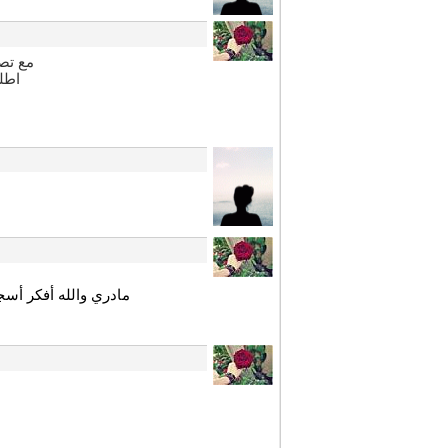
مع تص
اطل
مادري والله أفكر أس