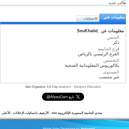
طالب جديد
معلومات عني
الاحصائيات
معلومات عن _SeuKhalid
الجنس
ذكر
فرع الجامعة
الفرع الرئيسي بالرياض
التخصص
بكالوريوس المعلوماتية الصحية
المستوى
غير منتسب
Ads Organizer 3.0.3 by
Analytics
-
Distance Education
منتدى الجامعة السعودية الإلكترونية seu
-
الأرشيف
إحصائيات الإعلانات
-
الأعلى
Mobile Style/ Developed by:
MafiawwY