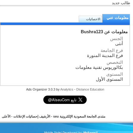
طالب جديد
معلومات عني
الاحصائيات
معلومات عن Bushra123
الجنس
أنثى
فرع الجامعة
فرع المدينة المنورة
التخصص
بكالوريوس تقنية معلومات
المستوى
المستوى الأول
Ads Organizer 3.0.3 by
Analytics
-
Distance Education
منتدى الجامعة السعودية الإلكترونية seu
-
الأرشيف
إحصائيات الإعلانات
-
الأعلى
Mobile Style/ Developed by:
MafiawwY