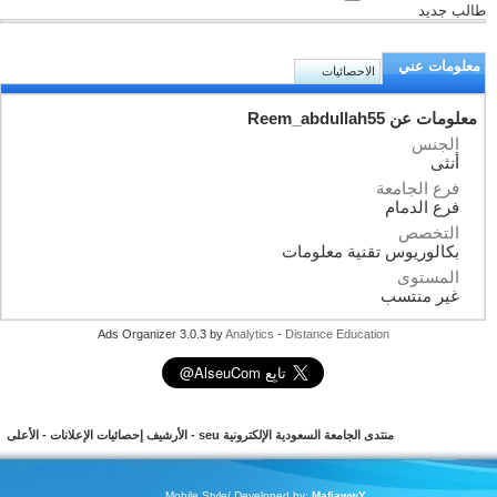
طالب جديد
معلومات عني
الاحصائيات
معلومات عن Reem_abdullah55
الجنس
أنثى
فرع الجامعة
فرع الدمام
التخصص
بكالوريوس تقنية معلومات
المستوى
غير منتسب
Ads Organizer 3.0.3 by
Analytics
-
Distance Education
منتدى الجامعة السعودية الإلكترونية seu
-
الأرشيف
إحصائيات الإعلانات
-
الأعلى
Mobile Style/ Developed by:
MafiawwY