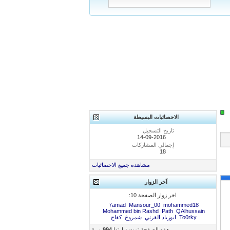
الاحصائيات البسيطة
تاريخ التسجيل
14-09-2016
إجمالي المشاركات
18
مشاهدة جميع الاحصائيات
آخر الزوار
اخر زوار الصفحة 10:
7amad
Mansour_00
mohammed18
Mohammed bin Rashd
Path
QAlhussain
To0rky
ابوزياد القرني
شمروخ
كفاح
هذه الصفحة تمت زيارتها
994
مرة