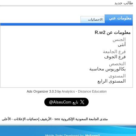
طالب جديد
معلومات عني
الاحصائيات
معلومات عن R.w2
الجنس
أنثى
فرع الجامعة
فرع الجوف
التخصص
بكالوريوس محاسبة
المستوى
المستوى الرابع
Ads Organizer 3.0.3 by
Analytics
-
Distance Education
منتدى الجامعة السعودية الإلكترونية seu
-
الأرشيف
إحصائيات الإعلانات
-
الأعلى
Mobile Style/ Developed by:
MafiawwY