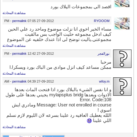
اقصد الي بمجموعات اليلاك بورد
مشاهدة المحادثة
-
permalink
07:05 PM
27-09-2012
RYOOOM
مساء الخير اخوي انا نزلت موضوع وماحد رد علي الحين
كيف ادخل مجموعه حليت الواجب بس مالقيت
مجموعتي.ياليت توضح لي اذا عندك خلفيه عن الموضوع
مشاهدة المحادثة
نورالفجر
27-09-2012
12:42 PM
permalink
-
مرحبا
ممكن مساعد كيف انزل موادي من الباك بورد ويسكرا.ا
مشاهدة المحادثة
-
permalink
04:39 AM
27-09-2012
wfoy.m
و انا نفس الشيء بالبلاك بورد اذا فتحت الماث بعدها
الادوات وبعدها mylapsplus bridg يجيني بعدها على طول
Error. Code:108
Message: User not enrolled in course ومادري ايش
اسوي !
اللله يعطيك العافيه رد علينا بسرعه لان الليوم لازم نسلم
اللي علينا
مشاهدة المحادثة