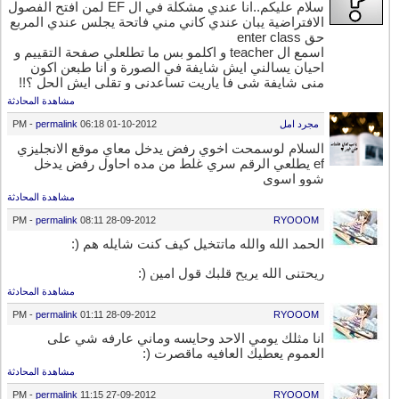
سلام عليكم..انا عندي مشكلة في ال EF لمن افتح الفصول
الافتراضية يبان عندي كاني مني فاتحة يجلس عندي المربع
حق enter class
اسمع ال teacher و اكلمو بس ما تطلعلي صفحة التقييم و
احيان يسالني ايش شايفة في الصورة و انا طبعن اكون
مني شايفة شي فا ياريت تساعدني و تقلي ايش الحل ؟!!
مشاهدة المحادثة
مجرد امل
01-10-2012
06:18 PM
permalink
-
السلام لوسمحت اخوي رفض يدخل معاي موقع الانجليزي
ef يطلعي الرقم سري غلط من مده احاول رفض يدخل
شوو اسوي
مشاهدة المحادثة
-
permalink
08:11 PM
28-09-2012
RYOOOM
الحمد الله والله ماتتخيل كيف كنت شايله هم (:
ريحتني الله يريح قلبك قول امين (:
مشاهدة المحادثة
-
permalink
01:11 PM
28-09-2012
RYOOOM
انا مثلك يومي الاحد وحايسه وماني عارفه شي على
العموم يعطيك العافيه ماقصرت (:
مشاهدة المحادثة
-
permalink
11:15 PM
27-09-2012
RYOOOM