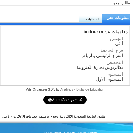
طالب جديد
معلومات عني
الاحصائيات
معلومات عن bedour.m
الجنس
أنثى
فرع الجامعة
الفرع الرئيسي بالرياض
التخصص
بكالريوس تجارة الكترونية
المستوى
المستوى الأول
Ads Organizer 3.0.3 by
Analytics
-
Distance Education
منتدى الجامعة السعودية الإلكترونية seu
-
الأرشيف
إحصائيات الإعلانات
-
الأعلى
Mobile Style/ Developed by:
MafiawwY