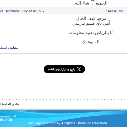
الجميع ان شاء الله
-
permalink
12:52 AM
18-03-2017
s130051904
مرحبا كيف الحال
أنتي بأي قسم تدرسي
أنا بالرياض تقنية معلومات
الله يوفقك
مشاهدة المحاد
منتدى الجامعة الس
rprises Ltd.
lmuhajir
Ads Organizer 3.0.3 by
Analytics
-
Distance Education