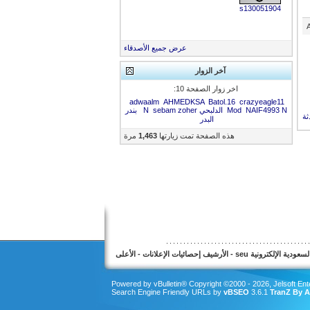
s130051904
عرض جميع الأصدقاء
آخر الزوار
اخر زوار الصفحة 10:
adwaalm
AHMEDKSA
Batol.16
crazyeagle11
N الدلبحي N
NAIF4993
Mod
zoher
sebam
بندر
ثة
البدر
هذه الصفحة تمت زيارتها
1,463
مرة
عودية الإلكترونية seu
-
الأرشيف
إحصائيات الإعلانات
-
الأعلى
Powered by vBulletin® Copyright ©2000 - 2026, Jelsoft Ente
Search Engine Friendly URLs by
vBSEO
3.6.1
TranZ By A