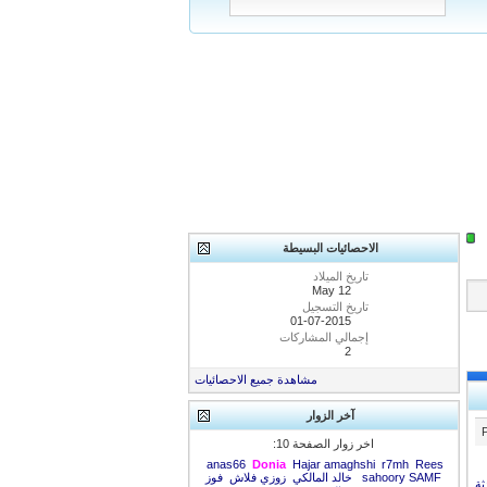
الاحصائيات البسيطة
تاريخ الميلاد
May 12
تاريخ التسجيل
01-07-2015
إجمالي المشاركات
2
مشاهدة جميع الاحصائيات
آخر الزوار
اخر زوار الصفحة 10:
anas66
Donia
Hajar amaghshi
r7mh
Rees
SAMF
sahoory
خالد المالكي
زوزي فلاش
فوز
ثة