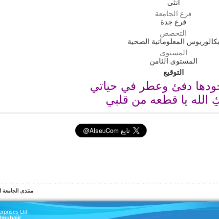
أنثى
فرع الجامعة
فرع جدة
التخصص
كالوريوس المعلوماتية الصحية
المستوى
المستوى الثامن
التوقيع
ودها دفئ وعطر في حياتي
 الله يا قطعه من قلبي
منتدى الجامعة الس
rprises Ltd.
lmuhajir