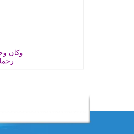
ب
وكان وج
رحمكِ