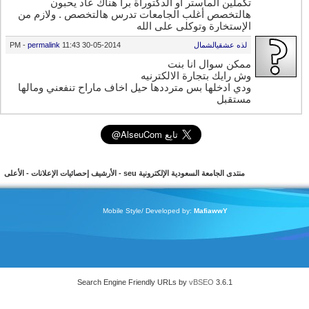
تكملين الماستر أو الدكتوراة برا هناك عاد يحبون
هالتخصص أغلب الجامعات تدرس هالتخصص . ولازم من
الإستخارة وتوكلي على الله
لذه عشقيالشمال
30-05-2014
11:43 PM
permalink
-
ممكن سوال انا بنت
وش رايك بتجارة الالكترنيه
ودي ادخلها بس مترددها حيل اخاف ماراح تنفعني ومالها
مستقبل
منتدى الجامعة السعودية الإلكترونية seu
-
الأرشيف
إحصائيات الإعلانات
-
الأعلى
Mobile Style/ Developed by:
MafiawwY
Search Engine Friendly URLs by
vBSEO
3.6.1