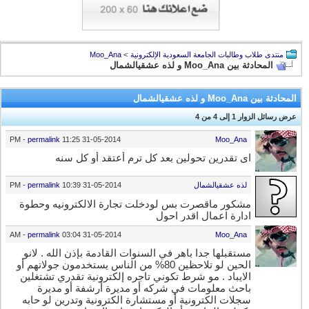
منتدى طلاب وطالبات الجامعة السعودية الإلكترونية
>
Moo_Ana
المحادثة بين Moo_Ana و لذه عشقيالشمال
المحادثة بين Moo_Ana و لذه عشقيالشمال
عرض رسائل الزوار 1 إلى
4
من
4
-
permalink
11:25 PM
31-05-2014
Moo_Ana
اي تقدرين تحولين بعد كل ترم أعتقد أو كل سنه
لذه عشقيالشمال
31-05-2014
10:39 PM
permalink
-
مشكور ماقصرت بس لودخلت تجارة الالكترونيه وحطوة
ادارة اعمال اقدر احول
-
permalink
03:04 AM
31-05-2014
Moo_Ana
مستقبلها جدا باهر في السنوات القادمة بإذن الله . لانو
الحين لو تلاحظين 80% من الناس يستخدمون جولاتهم أو
الايباد . مو شرط تكوني تاجره إلكترونية تقدري تشتغلين
باحث معلومات في شركه أو مديرة أرشفة أو مديرة
سجلات الكترونية أو مستشارة الكترونية وتدرين لو حابه