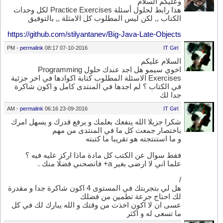
وعليكم السلام
هذا رابط لحلول أسئلة Practice Exercises لكل وحدات
الكتاب ,, لكن ليس المطلوب كل الامثلة ,, بالتوفيق
https://github.com/stilyantanev/Big-Java-Late-Objects
-
permalink
08:17 PM
07-10-2016
IT Girl
السلام عليكم
اخوي سيمو هل اجد عندك حلول Programming
Exercises الاسئلة المطلوب كتابة اكوادها في اخر جزئية
في الكتاب ؟ لم اجدها في المنتدى كامل و اكون شاكرة
جدا لك
-
permalink
06:16 AM
23-09-2016
IT Girl
شكرا جزيلا الله ينفعك بعلمك و يرفع قدرك و يسهل امرك
باختصار جمعت كل ما في المنتدى من مهم
و ما استنتجته هو تقريبا ما كتبته
فقط سوال عن الكتب كل مادة ماذا اركز عليه فيه ؟
علما اني لا ارضى بغير a+ فانصحني فضلا منك .
/
هل لي بتجربتك في المستوى 4 اكون شاكرة جدا و مقدرة
لك احتاج جرعة تطمين من فضلك
عسى ان لا اكون اخذت من وقتك و الله يبارك لك في كل
ما تسعى له و اكثر