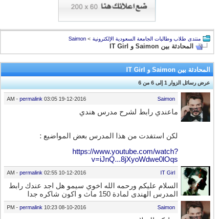
منتدى طلاب وطالبات الجامعة السعودية الإلكترونية
>
Saimon
المحادثة بين Saimon و IT Girl
المحادثة بين Saimon و IT Girl
عرض رسائل الزوار 1 إلى
6
من
6
-
permalink
03:05 AM
19-12-2016
Saimon
ماعندي رابط لشرح مدرس هندي
لكن استفدت من هذا المدرس بعض المواضيع :
https://www.youtube.com/watch?
v=iJnQ...8jXyoWdwe0lOqs
-
permalink
02:55 AM
10-12-2016
IT Girl
السلام عليكم ورحمه الله اخوي سيمو هل اجد عندك رابط
المدرس الهندي لمادة 150 ماث و اكون شاكره جدا
-
permalink
10:23 PM
08-10-2016
Saimon