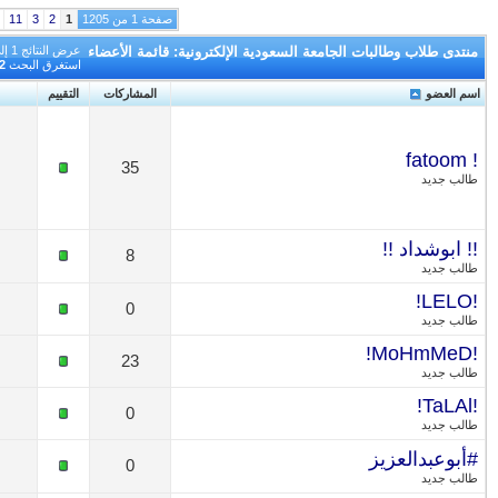
صفحة 1 من 1205
1
2
3
11
51
101
501
1001
>
الأخيرة
»
ية الإلكترونية: قائمة الأعضاء
عرض النتائج 1 إلى 30 من 36123
البحث عن الأعضاء
استغرق البحث
0.02
ثواني.
المشاركات
التقييم
الصورة الرمزية
35
8
0
23
0
0