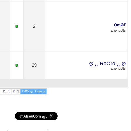
2
29
عرض النتائج 1 إلى 30 من 36123
صفحة 1 من 1205
1
2
3
11
51
101
501
1001
>
الأخيرة
»
الانتقال السريع