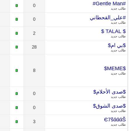
0
0
2
28
8
0
0
3