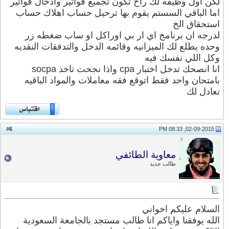
لكن اول وظيفه لك راح تكون تجميع فواتير وادخال فواتير
اما الباقي السستم يقوم بها ترحيل حساب اهلاك حساب
استحقاق الخ
لدرجه ان برنامج اي ار بي اوراكل او ساب ضغطه زر
وحده يطلع لك الميزانيه وقائمه الدخل والتدفقات النقديه
وكل اللي نفسك فيه
انا انصحك تدخل اختبار cpa واذا نجحت تاخذ socpa
بامتحان واحد فقط اتوقع فقه معاملات والمواد الباقيه
تعادل لك
6
#
02-09-2015, 08:33 PM
معاوية الطائفي
طالب جديد
السلام عليكم اخواني
الله يوفقنا واياكم انا طالب مستجد بالجامعة السعودية