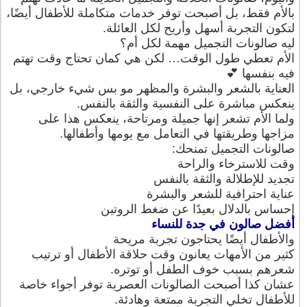
بالأم فقط، بل أصبحت توفر خدمات متكاملة للأطفال أيضًا،
لتكون التجربة أسهل وأريح لكل العائلة.
ليه صالونات التجميل مهمة لكل أم؟
الأم تعطي طول الوقت… لكن هي كمان تحتاج وقت تهتم
فيه بنفسها 💕
العناية بالشعر والبشرة والمظهر مو بس شيء خارجي، بل
ينعكس مباشرة على النفسية والثقة بالنفس.
ولما الأم تشعر إنها جميلة ومرتاحة، ينعكس هذا على
مزاجها وطريقتها في التعامل مع يومها وأطفالها.
صالونات التجميل تمنحك:
وقت للاسترخاء والراحة
تجديد للإطلالة والثقة بالنفس
عناية احترافية للشعر والبشرة
إحساس بالدلال بعيدًا عن ضغط الروتين
أفضل صالون في جدة للنساء
والأطفال أيضًا يحتاجون تجربة مريحة
كثير من الأمهات يعانون وقت حلاقة الأطفال أو ترتيب
شعرهم بسبب خوف الطفل أو توتره.
عشان كذا أصبحت الصالونات العصرية توفر أجواء خاصة
للأطفال تخلي التجربة ممتعة وهادئة.