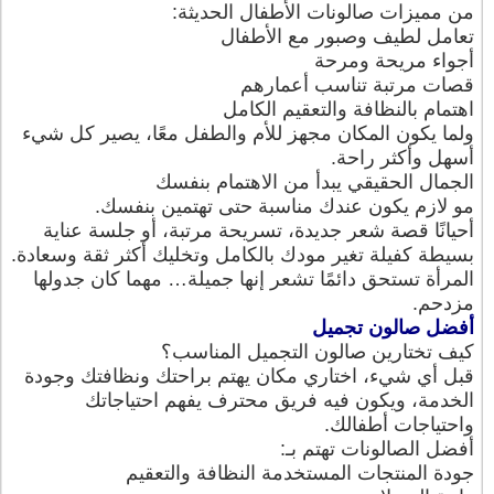
من مميزات صالونات الأطفال الحديثة:
تعامل لطيف وصبور مع الأطفال
أجواء مريحة ومرحة
قصات مرتبة تناسب أعمارهم
اهتمام بالنظافة والتعقيم الكامل
ولما يكون المكان مجهز للأم والطفل معًا، يصير كل شيء
أسهل وأكثر راحة.
الجمال الحقيقي يبدأ من الاهتمام بنفسك
مو لازم يكون عندك مناسبة حتى تهتمين بنفسك.
أحيانًا قصة شعر جديدة، تسريحة مرتبة، أو جلسة عناية
بسيطة كفيلة تغير مودك بالكامل وتخليك أكثر ثقة وسعادة.
المرأة تستحق دائمًا تشعر إنها جميلة… مهما كان جدولها
مزدحم.
أفضل صالون تجميل
كيف تختارين صالون التجميل المناسب؟
قبل أي شيء، اختاري مكان يهتم براحتك ونظافتك وجودة
الخدمة، ويكون فيه فريق محترف يفهم احتياجاتك
واحتياجات أطفالك.
أفضل الصالونات تهتم بـ:
جودة المنتجات المستخدمة النظافة والتعقيم