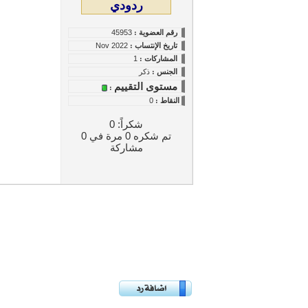
ردودي
رقم العضوية :
45953
تاريخ
الإنتساب
:
Nov 2022
المشاركات :
1
الجنس :
ذكر
مستوى التقييم
:
النقاط
:
0
شكراً: 0
تم شكره 0 مرة في 0
مشاركة