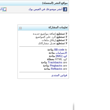
مواقع النشر (المفضلة)
أنشر موضوعك في الفيس بوك
أن
تعليمات المشاركة
لا تستطيع
إضافة مواضيع جديدة
لا تستطيع
الرد على المواضيع
لا تستطيع
إرفاق ملفات
لا تستطيع
تعديل مشاركاتك
is
BB code
متاحة
الابتسامات
متاحة
كود [IMG]
متاحة
كود HTML
معطلة
are
Trackbacks
متاحة
are
Pingbacks
متاحة
are
Refbacks
متاحة
قوانين المنتدى