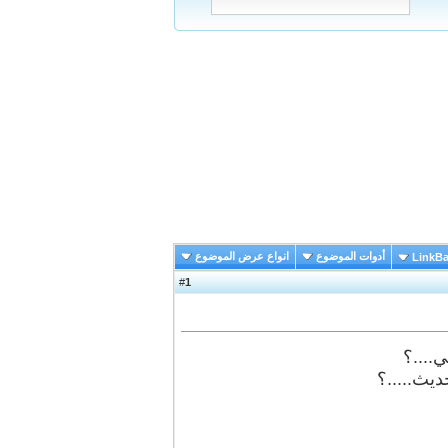
أدوات الموضوع
انواع عرض الموضوع
LinkB
1
#
....؟
يث.....؟