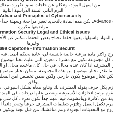
من اسهل المواد، وتتكلم عن حاجات سبق تكررت معاك ف
الترم الثاني السنة الدراسية الثانية
Advanced Principles of Cybersecurity
مكتوب Advance، لكن هذه المادة بالتحديد تعتبر مراجعة وسهلة جد
مواضيعها مكررة
rmation Security Legal and Ethical Issues
لمواد واسهلها، يعيبها فقط تحتاج بعض الحفظ، تتكلم عن الأخل
وغيرها
699 Capstone - Information Securit
رج واكثر مادة مرعبة خاصة بالنسبة لي، عادة يجيكم ايميل فيه
كل مجموعة تكون مع مشرف معين، اللي عليك تختا موضوع تر
المشرف اذا كان عنده مجال، في حال كان ماعنده مجال او المج
 ما تقدر تختار موضوع من هذه المجموعة، ممكن تختار موضوع
مكن تختار موضوع يكون خارجي ولكن ضمن تخصص امن المعلو
يوافق
تزم بكل حرف يقوله المشرف لك وتتابع معاه بشكل اسبوعي، و
وم برصد انجازاتك الأسبوعية ويعطي عليها درجات، في الميد
نة من دكاترة ويناقشونك فيه، مهم جداً تكون تعرف كل شي و
تيرم تكمل العمل وتلتزم بتعليمات المشرف حرفياً وتنجز دائماً 
وع مع التحديثات الجديدة وتتم مناقشتك من قبل لجنة ويكون