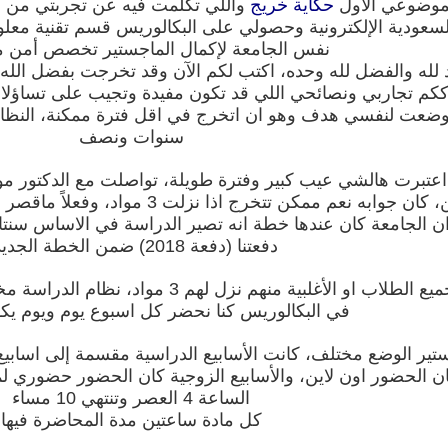
 لموضوعي الأول
حكاية خريج
واللي تكلمت فيه عن تجربتي من ال
لسعودية الإلكترونية وحصولي على البكالوريس قسم تقنية مع
نفس الجامعة لإكمال الماجستير تخصص أمن م
 لله والفضل لله وحده، اكتب لكم الآن وقد تخرجت بفضل الل
كم تجاربي ونصائحي اللي قد تكون مفيدة وتجيب على تساؤلات
 وضعت لنفسي هدف وهو ان اتخرج في اقل فترة ممكنة، النظام 
سنوات ونصف
 اعتبرت هالشي عيب كبير وفترة طويلة، تواصلت مع الدكتور م
ه نعم ممكن تتخرج اذا نزلت 3 مواد، وفعلاً ماقصر معاي، اعطاني جدول مقترح للمواد
دفعتنا (دفعة 2018) ضمن الخطة الجديدة
 الطلاب او الأغلبية منهم نزل لهم 3 مواد، نظام الدراسة مختلف عن مرحلة البكالوريس
في البكالوريس كنا نحضر كل اسبوع يوم ويوم يكو
تير الوضع مختلف، كانت الأسابيع الدراسية مقسمة إلى اسابيع 
ان الحضور اون لاين، والأسابيع الزوجية كان الحضور حضوري لم
الساعة 4 العصر وتنتهي 10 مساء
كل مادة ساعتين مدة المحاضرة فيها