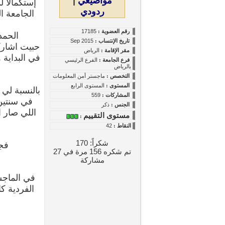
مواضيعي
|
إستكمالاً
ردودي
الجامعة ا
رقم العضوية :
17185
الحمد
تاريخ
الإنتساب
:
Sep 2015
حبيت اشارك
مقر الإقامة :
الرياض
في البداية
فرع الجامعة :
الفرع الرئيسي
بالرياض
التخصص :
ماجستر أمن المعلومات
المستوى
:
المستوى الرابع
بالنسبة لي
المشاركات :
559
في سنتين، كان جواب
الجنس :
ذكر
مستوى التقييم
:
النقاط
:
42
شكراً: 170
فجميع
تم شكره 156 مرة في 27
مشاركة
في الماجس
الفردية ك