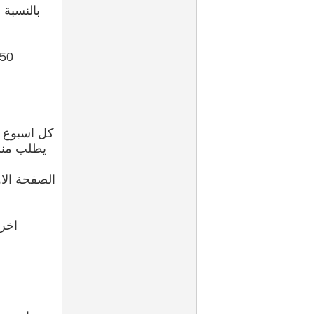
بالنسبة 
50 درجة أعمال السنة اللي هي عبارة عن ical thinking, discussions, labs and quizzes
يطلب منك 
اخر صفحة يكون 