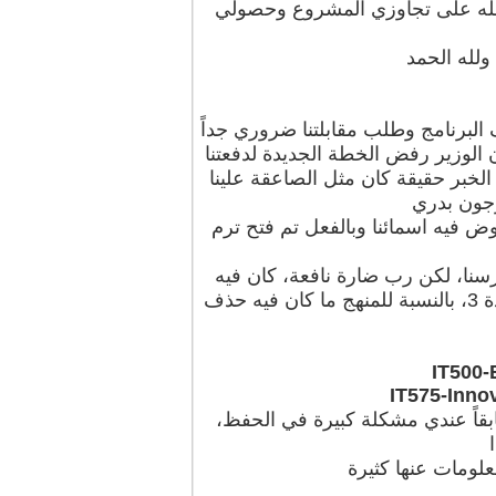
الله على تجاوزي المشروع وحصولي
ولله الحمد
 البرنامج وطلب مقابلتنا ضروري جداً
ان الوزير رفض الخطة الجديدة لدفعتنا
تين إضافية، الخبر حقيقة كان مثل الصاعقة علينا
رجون بدري
ض فيه اسمائنا وبالفعل تم فتح ترم
رسنا، لكن رب ضارة نافعة، كان فيه
تساهل في حكاية الـ CT كان كل مادة فيها 6 CTs قللوها واصبحت كل مادة 3، بالنسبة للمنهج ما كان فيه حذف
IT500-
IT575-Inno
بقاً عندي مشكلة كبيرة في الحفظ،
علومات عنها كثيرة