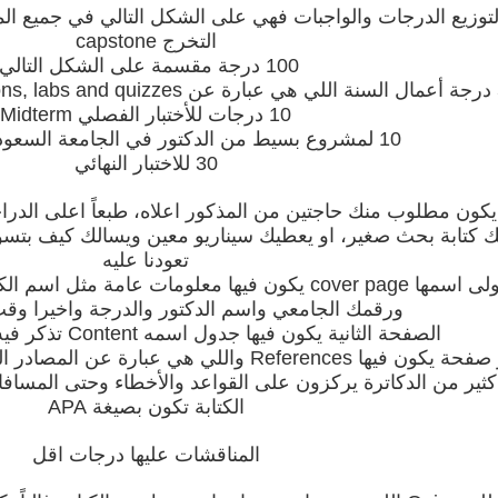
لتوزيع الدرجات والواجبات فهي على الشكل التالي في جميع الم
التخرج capstone
100 درجة مقسمة على الشكل التالي:
Crit
10 درجات للأختبار الفصلي Midterm
10 لمشروع بسيط من الدكتور في الجامعة السعودية الإلكترونية
30 للاختبار النهائي
كتابة بحث صغير، او يعطيك سيناريو معين ويسالك كيف بتسوي
تعودنا عليه
الصفحة الاولى اسمها cover page يكون فيها معلومات
ورقمك الجامعي واسم الدكتور والدرجة واخيرا وقت انت
الصفحة الثانية يكون فيها جدول اسمه Content تذكر فيه العناوين الرئيسية
فيها References واللي هي عبارة عن المصادر اللي استخدمتها في حل الـ CT
كثير من الدكاترة يركزون على القواعد والأخطاء وحتى المسافا
الكتابة تكون بصيغة APA
المناقشات عليها درجات اقل