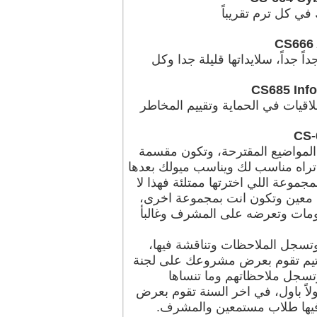
ي كل ترم تقريباً
CS666 
اً جداً جداً، سلايداتها قليلة جدا وكل
CS685 Info
اقيات في الحماية وتقييم المخاطر
CS-
 المواضيع المقترحة، وتكون مقسمة
اه مناسب لك ويناسب ميولك بعدها
موعة اللي اخترتها ممتلئة فهذا لا
 معين وتكون انت بمجموعة اخرى،
مات وتعرضه على المشرف وغالبأ
تسجل الملاحظات وتناقشة فيها،
 تيم تقوم بعرض مشروعك على لجنة
تسجل ملاحظاتهم وما تنساها
اولاً باول، في اخر السنة تقوم بعرض
 فيها طلاب مستمعين والمشرف.