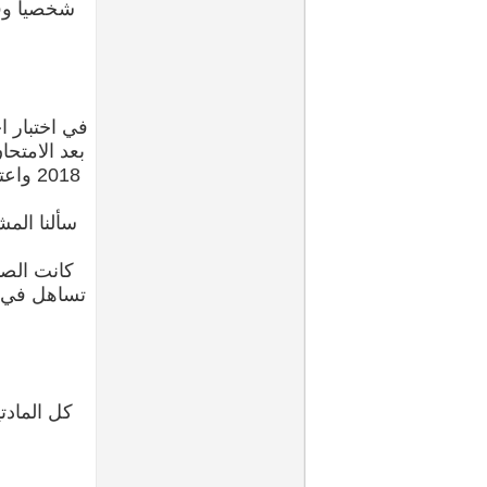
شخصياً وف
في اختبار ا
بعد الامتحا
سألنا الم
كانت الصد
كل المادت