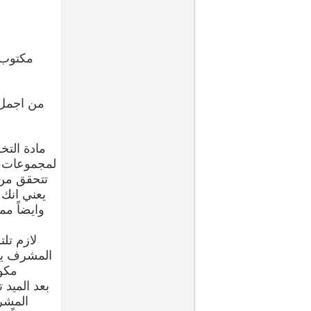
من اجمل ا
مادة التخ
لمجموعات، 
تتحقق من 
يعني انك
وايضاً م
لازم تل
المشرف يق
مكو
بعد الميد 
المشر