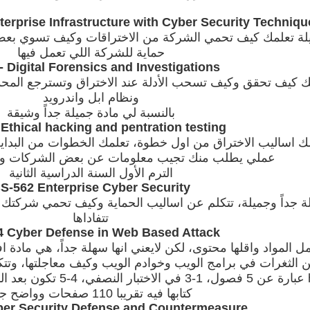
erprise Infrastructure with Cyber Security Techniqu
لة تعلمك كيف تحمي الشركة من الاختراقات وكيف تسوي بعض 
حماية للشركة اللي تعمل فيها
 Digital Forensics and Investigations
ك كيف تحقق وكيف تسحب الأدلة عند الاختراق وتسترجع المحذ
ونظام ابل واندرويد
بالنسبة لي مادة جميلة جداً وشيقة
Ethical hacking and pentration testing
مك اساليب الاختراق من اول خطوة، تعلمك الخطوات من البداية
عملي يطلب منك تجيب معلومات عن بعض الشركات وت
الترم الأول السنة الدراسية الثانية
S-562 Enterprise Cyber Security
ة جداً وجميلة، تتكلم عن اساليب الحماية وكيف تحمي شركتك و
تتفاداها
4 Cyber Defense in Web Based Attack
 المواد واقلها محتوى، لكن لايعني انها سهلة جداً، هي مادة ا
hijacking عبارة عن 5 فصول
كتابها فيه تقريبا 110 صفحات وواضح جدا
er Security Defense and Countermeasure