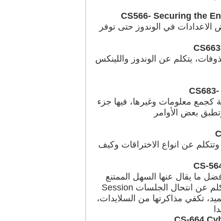
CS566- Securing the Ent
الاعدادات في الوندوز حتى توفر
CS663-
وفات، يتكلم عن الوندوز واللينكس
CS683- 
 كجمع معلومات وغيرها، فيها جزء
طبق بعض الأوامر
C
تتكلم عن انواع الاختراقات وكيف
CS-56
فضل ما يقال عنها السهل الممتنع
تتكلم عن الثغرات في برامج الويب وخوادم الويب وكيف معاجلتها، وتتكلم عن انتحال الجلسات Session
، 1-3 في الاختبار النصفي، 4-5 تكون بعد الميد، تكفي مذاكرتها من السلايدات،
CS-664 Cyb