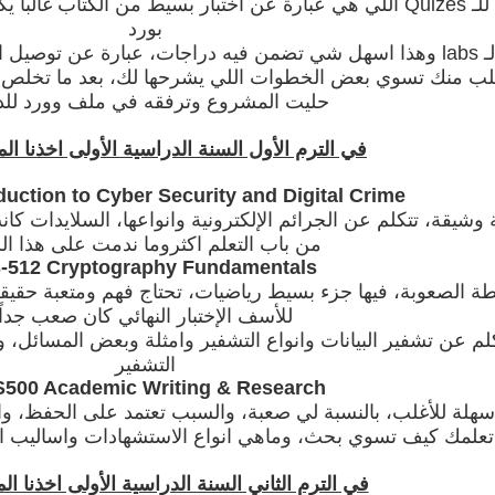
بعدها نجي للـ Quizes اللي هي عبارة عن اختبار بسيط من الكتاب غ
بورد
اخر شي الـ labs وهذا اسهل شي تضمن فيه دراجات، عبارة عن توص
لب منك تسوي بعض الخطوات اللي يشرحها لك، بعد ما تخلص 
حليت المشروع وترفقه في ملف وورد للد
في الترم الأول السنة الدراسية الأولى اخذنا الموا
uction to Cyber Security and Digital Crime
وشيقة، تتكلم عن الجرائم الإلكترونية وانواعها، السلايدات كان
من باب التعلم اكثروما ندمت على هذا ا
-512 Cryptography Fundamentals
ة الصعوبة، فيها جزء بسيط رياضيات، تحتاج فهم ومتعبة حقيقة
للأسف الإختبار النهائي كان صعب جداً
كلم عن تشفير البيانات وانواع التشفير وامثلة وبعض المسائل، 
التشفير
500 Academic Writing & Research
سهلة للأغلب، بالنسبة لي صعبة، والسبب تعتمد على الحفظ، و
 تعلمك كيف تسوي بحث، وماهي انواع الاستشهادات واساليب
في الترم الثاني السنة الدراسية الأولى اخذنا المو