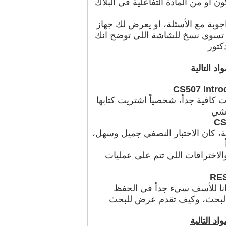
الباً يكون او من المادة التفاعلية في البلاك
يل اجوبة مع الأسئلة، او يعرض لك جهاز
تسوي نسخ للشاشة اللي توضح انك
كتور
د التالية
CS507 Introd
ت كافية جداً، شخصياً اشتريت كتابها
لشي
CS
، كان الاختبار النصفي جميل وسهل،
والاختراقات اللي تتم على عمليات
RES
انا للأسف سيء جداً في الحفظ
 البحث، وكيف تقدم عرض للبحث
اد التالية