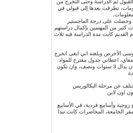
قبول ثم الدراسة وحتى التخرج من
لومات، تطرقت بعدها إلى قبولي في
علومات.
ه وحصلت على درجة الماجستير
 كثير من المهتمين بإكمال دراستهم
القديم كانت مدة الدراسة فيه ثلاث
وسى الأخرص وبلغته اني ابغى اتخرج
اللي صار ان الجامعة كان عندها خطة انه تصير الدراسة في الاساس سنتان بدال 3 سنوات ونصف، وان تكون
ن اون لاين
زوجية وأسابيع فردية، في الأسابيع
قر الجامعة، المحاضرات كانت تبدا