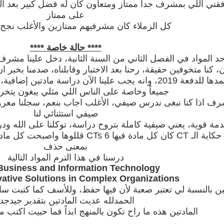
قني اللي بمشرف جداً ممتاز ومتعاون كان له فضل كبير بعد 
على ممتاز
كل الزملاء كان مشرفيهم ممتازين والأغلب نجح 
**** حالة خاصة ****
حد المواد في الفصل الثاني من السنة الثانية، دخل علينا مشرف
ن، كنا متخوفين حقيقة، رحنا بعد الاختبار وقابلناه، صدمنا بخبر 
2018 واعتمدها للدفعة 2019، وانه يجب علينا الآن دراسة ماد
جميعاً وخاصة على الناس اللي مثلي يبغون يتخ
شرف اذا كنا نبغى ندرس صيفي، الأغلب اجاب بنعم، سجلنا معرو
صيفي استثنائي لنا
مة قوية، يعني صيفية كاملة بتروح دراسة، توكلنا على الله ود
بمعنى حذف
درسنا في هذا الترم المواد التالية
Business and Information Technology
vative Solutions in Complex Organizations
ين بالنسبة لي تعتبر صعبة لأن فيها حفظ، وللأسف كما كتبت سا
الحمدلله عديت المادتين بتقدير جيدجدا
المادتين هذه ما راح تكون بالمنهج ابداً فما حبيت اكتب م