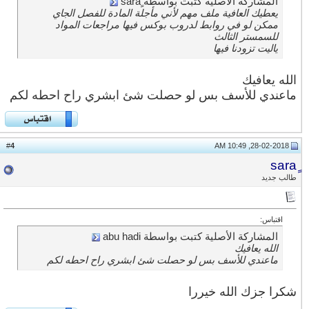
المشاركة الأصلية كتبت بواسطة ٍsara
يعطيك العافية ملف مهم لأني مأجلة المادة للفصل الجاي
ممكن لو في روابط لدروب بوكس فيها مراجعات المواد
للسمستر الثالث
ياليت تزودنا فيها
الله يعافيك
ماعندي للأسف بس لو حصلت شئ ابشري راح احطه لكم
4
#
28-02-2018, 10:49 AM
طالب جديد
اقتباس:
المشاركة الأصلية كتبت بواسطة abu hadi
الله يعافيك
ماعندي للأسف بس لو حصلت شئ ابشري راح احطه لكم
شكرا جزك الله خيررا