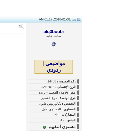
منذ /
31-01-2018, 01:17 AM
alq3boobi
طالب جديد
مواضيعي
|
ردودي
رقم العضوية :
14485
تاريخ
الإنتساب
:
Apr 2015
مقر الإقامة :
القصيم - بريدة
فرع الجامعة :
فرع القصيم
التخصص :
بكالوريوس قانون
المستوى
:
المستوى الأول
المشاركات :
44
الجنس :
ذكر
مستوى التقييم
: