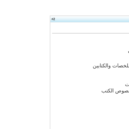
2
#
لخصات والكتابين
ت
خصوص الكتب