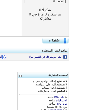
النقاط
:
0
شكراً: 0
تم شكره 0 مرة في 0
مشاركة
مواقع النشر (المفضلة)
أنشر موضوعك في الفيس بوك
أن
تعليمات المشاركة
لا تستطيع
إضافة مواضيع جديدة
لا تستطيع
الرد على المواضيع
لا تستطيع
إرفاق ملفات
لا تستطيع
تعديل مشاركاتك
is
BB code
متاحة
الابتسامات
متاحة
كود [IMG]
متاحة
كود HTML
معطلة