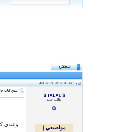
منذ /
26-01-2018, 07:13 AM
عندي كتاب حاس
$ TALAL $
طالب جديد
وعندي كت
مواضيعي
|