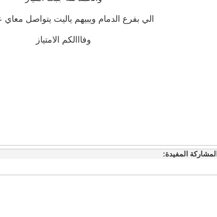
الي بفرع الدمام ويبيهم ياليت يتواصل معاي 
وفااالكم الامتياز