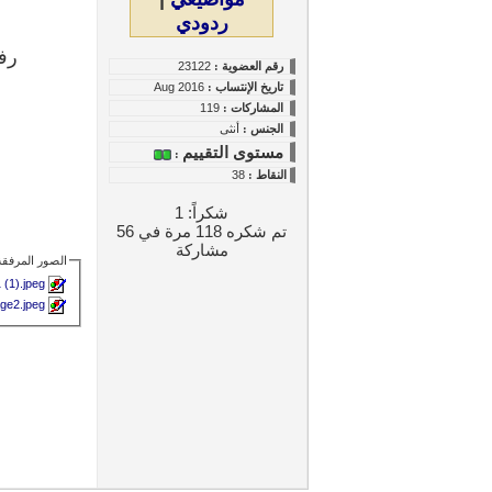
ردودي
رفع
رقم العضوية :
23122
تاريخ
الإنتساب
:
Aug 2016
المشاركات :
119
الجنس :
أنثى
مستوى التقييم
:
النقاط
:
38
شكراً: 1
تم شكره 118 مرة في 56
مشاركة
الصور المرفقة
 (1).jpeg
age2.jpeg