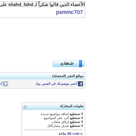
الأعضاء الذين قالوا شكراً لـ shahd_fahd على المشاركة المفيدة:
psmmc707
مواقع النشر (المفضلة)
أنشر موضوعك في الفيس بوك
أن
تعليمات المشاركة
لا تستطيع
إضافة مواضيع جديدة
لا تستطيع
الرد على المواضيع
لا تستطيع
إرفاق ملفات
لا تستطيع
تعديل مشاركاتك
is
BB code
متاحة