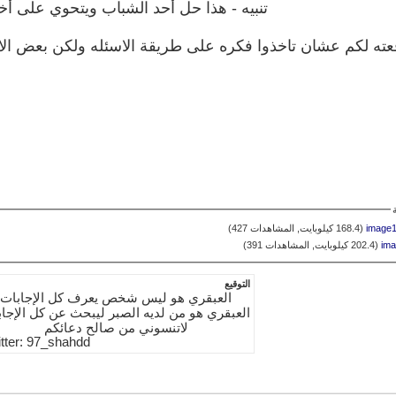
تنبيه - هذا حل أحد الشباب ويتحوي على أخ
ته لكم عشان تاخذوا فكره على طريقة الاسئله ولكن بعض الاجاب
image1‏
(168.4 كيلوبايت, المشاهدات 427)
im‏
(202.4 كيلوبايت, المشاهدات 391)
التوقيع
العبقري هو ليس شخص يعرف كل الإجابات
العبقري هو من لديه الصبر ليبحث عن كل الإجا
لاتنسوني من صالح دعائكم
tter: 97_shahdd