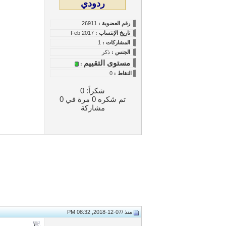
ردودي
رقم العضوية :
26911
تاريخ
الإنتساب
:
Feb 2017
المشاركات :
1
الجنس :
ذكر
مستوى التقييم
:
النقاط
:
0
شكراً: 0
تم شكره 0 مرة في 0
مشاركة
منذ /
07-12-2018, 08:32 PM