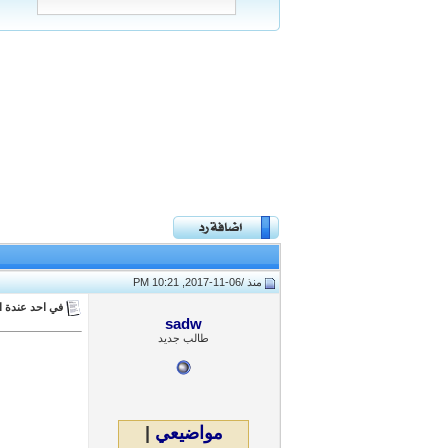
منذ /
06-11-2017, 10:21 PM
في احد عندة ا
sadw
طالب جديد
مواضيعي
|