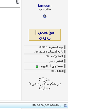
tameem
طالب جديد
مواضيعي
|
ردودي
رقم العضوية :
33947
تاريخ
الإنتساب
:
Apr 2018
المشاركات :
50
الجنس :
ذكر
مستوى التقييم
:
النقاط
:
31
شكراً: 7
تم شكره 0 مرة في 0
مشاركة
منذ /
29-10-2019, 06:36 PM