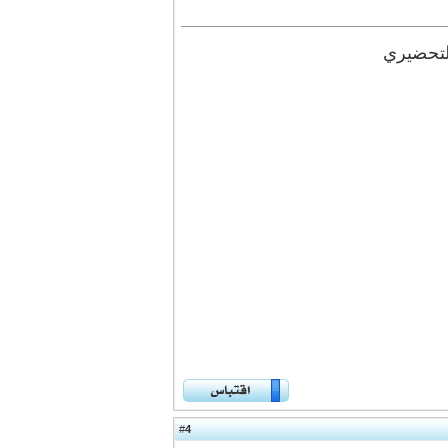
التحضيري
4
#