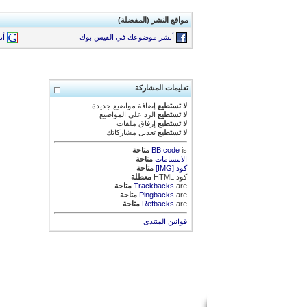
مواقع النشر (المفضلة)
أنشر موضوعك في الفيس بوك
أن
تعليمات المشاركة
لا تستطيع
إضافة مواضيع جديدة
لا تستطيع
الرد على المواضيع
لا تستطيع
إرفاق ملفات
لا تستطيع
تعديل مشاركاتك
is
BB code
متاحة
الابتسامات
متاحة
كود [IMG]
متاحة
كود HTML
معطلة
are
Trackbacks
متاحة
are
Pingbacks
متاحة
are
Refbacks
متاحة
قوانين المنتدى