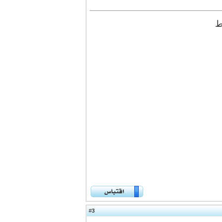
ط
3
#