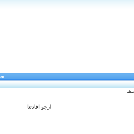
ack
سئله
ارجو افادتنا