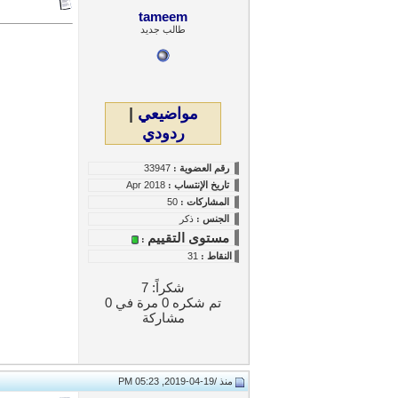
tameem
طالب جديد
مواضيعي
|
ردودي
رقم العضوية :
33947
تاريخ
الإنتساب
:
Apr 2018
المشاركات :
50
الجنس :
ذكر
مستوى التقييم
:
النقاط
:
31
شكراً: 7
تم شكره 0 مرة في 0
مشاركة
منذ /
19-04-2019, 05:23 PM