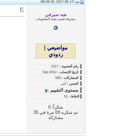
منذ /
17-08-2017, 06:40 AM
هبه صيرفي
مشرفة قسم تقنية المعلومات
مواضيعي
|
ردودي
رقم العضوية :
2217
تاريخ
الإنتساب
:
Sep 2012
المشاركات :
569
الجنس :
أنثى
مستوى التقييم
:
النقاط
:
51
شكراً: 0
تم شكره 69 مرة في 35
مشاركة