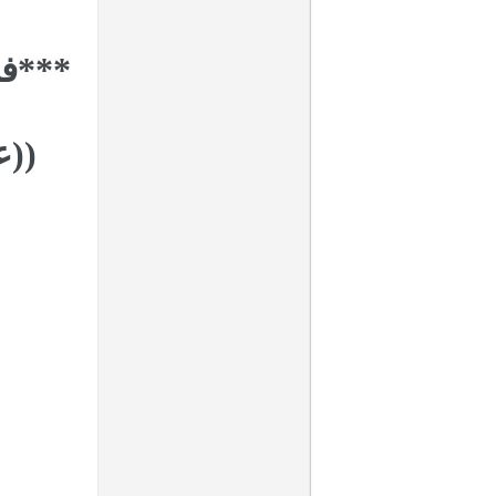
***في
((ع