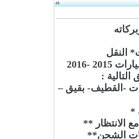
3
#
ركاته
* النقل
*التوصيل اليومي والشهري بأحدث السيارات 2015 -2016
التالية :
هات -القطيف- بقيق –
 *
ع الانتظار **
مات الشحن**