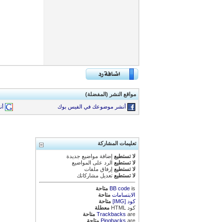
مواقع النشر (المفضلة)
أنشر موضوعك في الفيس بوك
أن
تعليمات المشاركة
لا تستطيع
إضافة مواضيع جديدة
لا تستطيع
الرد على المواضيع
لا تستطيع
إرفاق ملفات
لا تستطيع
تعديل مشاركاتك
is
BB code
متاحة
الابتسامات
متاحة
كود [IMG]
متاحة
كود HTML
معطلة
are
Trackbacks
متاحة
are
Pingbacks
متاحة