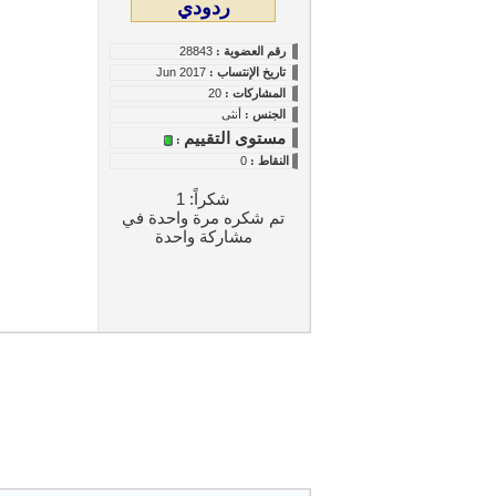
ردودي
رقم العضوية :
28843
تاريخ
الإنتساب
:
Jun 2017
المشاركات :
20
الجنس :
أنثى
مستوى التقييم
:
النقاط
:
0
شكراً: 1
تم شكره مرة واحدة في
مشاركة واحدة