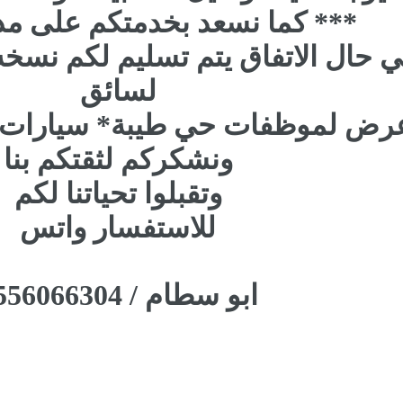
*** كما نسعد بخدمتكم على مد
 حال الاتفاق يتم تسليم لكم نسخه
لسائق
رض لموظفات حي طيبة* سيارات خ
ونشكركم لثقتكم بنا
وتقبلوا تحياتنا لكم
للاستفسار واتس
ابو سطام / 0556066304