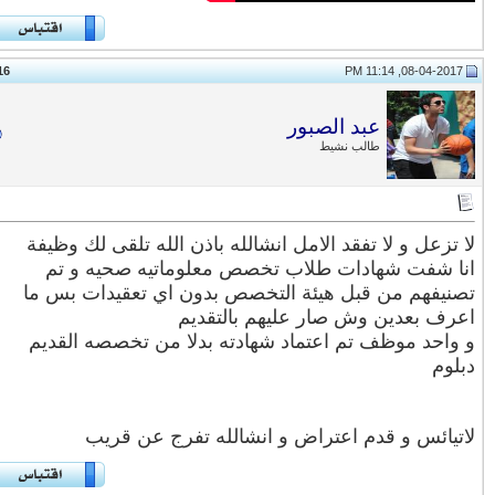
16
#
عبد الصبور
طالب نشيط
تزعل و ﻻ تفقد اﻻمل انشالله باذن الله تلقى لك وظيفة
ا شفت شهادات طلاب تخصص معلوماتيه صحيه و تم
نيفهم من قبل هيئة التخصص بدون اي تعقيدات بس ما
رف بعدين وش صار عليهم بالتقديم
واحد موظف تم اعتماد شهادته بدلا من تخصصه القديم
لوم
يائس و قدم اعتراض و انشالله تفرج عن قريب