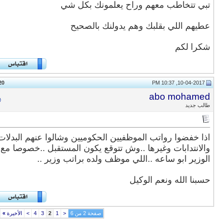
ي تتخاطب معهم وراح يعلمونك بكل شي
يهم اللي بقلبك وهم يدولنك بالصحيح
را لكم
20
#
abo moham
ب جديد
ا خفضوا رواتب الموظفيين الحكوميين وشالوا عنهم البدلات
لانتدابات وغيرها ..وش تتوقع يكون المستقبل ..خصوصا مع
وزير ابو ساعه ..اللي موظف ولده براتب وزير ..
بنا الله ونعم الوكيل
صفحة 2 من 6
<
1
2
3
4
>
الأخيرة
»