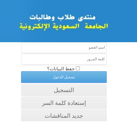
حفظ البيانات؟
التسجيل
إستعادة كلمة السر
جديد المناقشات