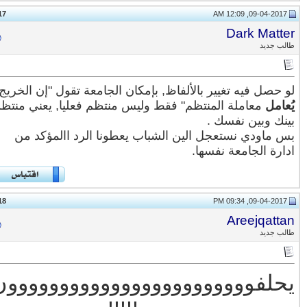
17
#
Dark Matt
ب جديد
 حصل فيه تغيير بالألفاظ, بإمكان الجامعة تقول "إن الخريج
عامل
معاملة المنتظم" فقط وليس منتظم فعليا, يعني منتظم
نك وبين نفسك .
 ماودي نستعجل الين الشباب يعطونا الرد االمؤكد من
ارة الجامعة نفسها.
18
#
Areejqatt
ب جديد
حلفوووووووووووووووووووووووون