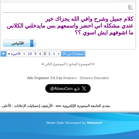
كلام جميل وشرح وافي الله يجزاك خير
عندي مشكله اني احضر واسمعهم بس مايدخلني الكلاس
ما اشوفهم ايش اسوي ؟؟
صفحة 3 من 16
<
1
2
3
4
5
13
>
الأخيرة
»
«
الموضوع السابق
|
الموضوع التالي
»
Ads Organizer 3.0.3 by
Analytics
-
Distance Education
منتدى الجامعة السعودية الإلكترونية seu
-
الأرشيف
إحصائيات الإعلانات
-
الأعلى
Mobile Style/ Developed by:
MafiawwY