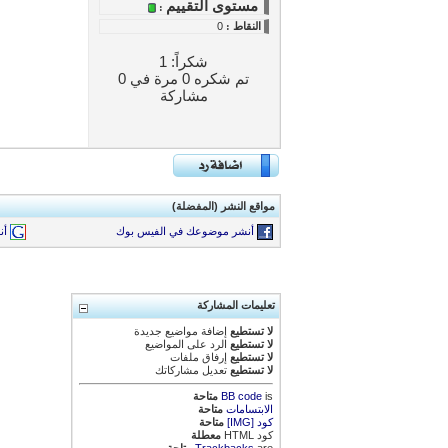
مستوى التقييم
:
النقاط
:
0
شكراً: 1
تم شكره 0 مرة في 0
مشاركة
مواقع النشر (المفضلة)
أنشر موضوعك في الفيس بوك
أن
تعليمات المشاركة
لا تستطيع
إضافة مواضيع جديدة
لا تستطيع
الرد على المواضيع
لا تستطيع
إرفاق ملفات
لا تستطيع
تعديل مشاركاتك
is
BB code
متاحة
الابتسامات
متاحة
كود [IMG]
متاحة
كود HTML
معطلة