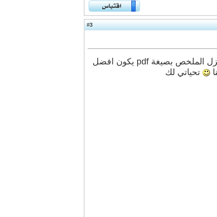
3
#
الله يعطيك العافيه على النقل واللي مسوي الملخص ولكن لو بالامكان تنزل الملخص بصيغة pdf يكون افضل
ا
تحياتي لك