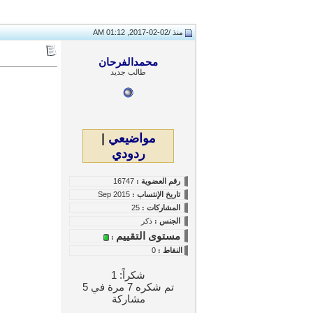
منذ /
02-02-2017, 01:12 AM
محمدالفرحان
طالب جديد
مواضيعي
|
ردودي
رقم العضوية :
16747
تاريخ
الإنتساب
:
Sep 2015
المشاركات :
25
الجنس :
ذكر
مستوى التقييم
:
النقاط
:
0
شكراً: 1
تم شكره 7 مرة في 5
مشاركة