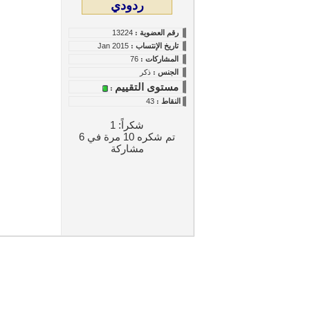
ردودي
رقم العضوية :
13224
تاريخ
الإنتساب
:
Jan 2015
المشاركات :
76
الجنس :
ذكر
مستوى التقييم
:
النقاط
:
43
شكراً: 1
تم شكره 10 مرة في 6
مشاركة