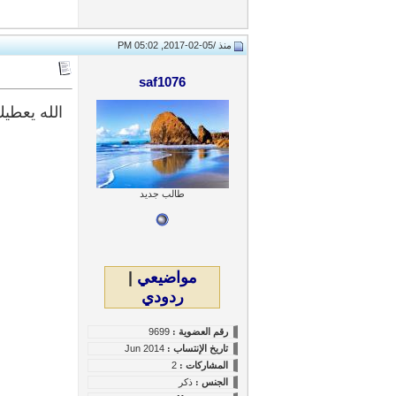
منذ /
05-02-2017, 05:02 PM
saf1076
طالب جديد
مواضيعي
|
ردودي
رقم العضوية :
9699
تاريخ
الإنتساب
:
Jun 2014
المشاركات :
2
الجنس :
ذكر