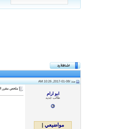
منذ /
08-01-2017, 10:26 AM
ملخص مقرر الق
ابو ارام
طالب جديد
مواضيعي
|