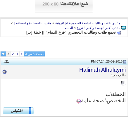
منتدى طلاب وطالبات الجامعة السعودية الإلكترونية
>
منتديات المساندة والمساعدة
>
منتدى أخبار الجامعة وأخبار الفروع
>
الدمام
تجمع طلاب وطالبات التحضيري "فرع الدمام" || خطة [ب]
صفحة 3 من 3
<
1
2
3
21
#
25-09-2016, 07:24 PM
Halimah Alhulaymi
طالب جديد
الخطة\ب
التخصص\ صحة عامة