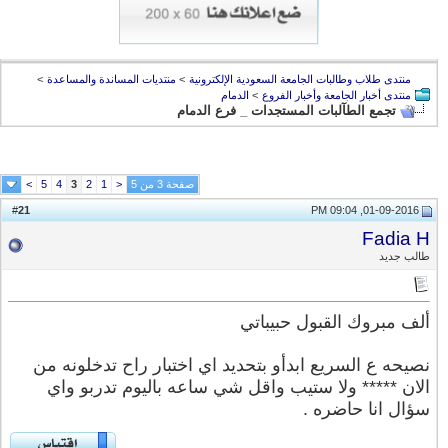
منتدى طلاب وطالبات الجامعة السعودية الإلكترونية
>
منتديات المساندة والمساعدة
>
منتدى أخبار الجامعة وأخبار الفروع
>
الدمام
تجمع الطآلبات المستجدات _ فرع الدمام
صفحة 3 من 5
<
1
2
3
4
5
>
21
#
01-09-2016, 09:04 PM
Fadia H
طالب جديد
ألف مبروك القبول حبيباتي
نصيحه ع السريع ابدأو بتحديد اي اختبار راح تدخلونه من
الان ***** ولا ستيب واقل شي ساعه باليوم تدربو واي
سؤال انا حاضره .