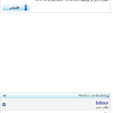
التعديل الأخير تم بواسطة bdour ; 23-08-2015 الساعة
07:41 PM
2
#
23-08-2015, 03:17 PM
bdour
طالب جديد