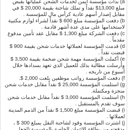
a) بدأت مؤسسة أيمن لخدمات الشحن عملياتها بقبض
مبلغ 13,000$ نقداً و تملك شاحنة بقيمة 20,000 $ في
مقابل إصدار أسهم عادية كرأس مال للمؤسسة .
b) دفعت المؤسسة مبلغ 600 $ نقداً لشراء لوازم مكتبية
لاستخدامها على مدى عدة أشهر قادمة .
c) دفعت الشركة مبلغ 1,300 $ مقابل عقد تأمين مدفوع
مقدماً .
d) قدمت المؤسسة لعملائها خدمات شحن بقيمة 900 $
قبضت نقداً .
e) أكملت المؤسسة مهمة شحن ضخمة بقيمة 3,500 $
وأرسلت مطالبة بذلك للعميل الذي تعهد بسدادها خلال
أسبوع من تاريخه .
f) دفعت المؤسسة رواتب موظفين بلغت 2,000 $.
g) استلمت المؤسسة 25,000 $ نقداً مقابل خدمات شحن
منجزة ومكتملة.
h) استلمت المؤسسة 3,000 $ نقداً مقابل خدمات شحن
سوف تقدم بالمستقبل .
i) قبضت المؤسسة مبلغ 1,500 $ نقداً من الذمم المدينة
لعملائها .
j) اشترت المؤسسة وقود لشاحنة النقل بمبلغ 300 $ ،
ودفعته من بطاقة الائتمان الخاصة بالمؤسسة (اجعل