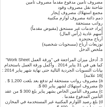
مصروف تأمين مدفوع مقدماً مصروف تأمين
شاحنة نقل مصروف وقود
مجمع استهلاك مصروف إيجار
ذمم دائنة مصروف لوازم مكتبية
رواتب مستحقة
إيراد خدمات غير مستحق (مقبوض مقدماً)
أسهم عادية (رأس المال)
أرباح محتجزة
توزيعات أرباح (مسحوبات شخصية)
ملخص الدخل
3. أدخل ميزان المراجعة في "ورقة العمل Work Sheet"
كما هي في 31 يناير 2014 . وأكمل ورقة العمل باستخدام
بيانات التسويات الجردية التالية حتى نهاية شهر يناير 2014 :
]16 علامة]
a) مصروف رواتب مستحقة لم تدفع بعد بلغت 1,200 $ .
b) مصروف استهلاك لشهر يناير 80 $.
c) مصروف التأمين الخاص بشهر يناير بلغ 300 $ من عقد
التأمين المدفوع مقدما .
d) بلغ رصيد اللوازم المكتبية غير المستخدمة في المخازن