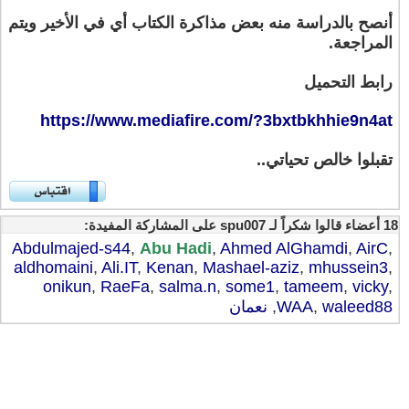
أنصح بالدراسة منه بعض مذاكرة الكتاب أي في الأخير ويتم
المراجعة.
رابط التحميل
https://www.mediafire.com/?3bxtbkhhie9n4at
تقبلوا خالص تحياتي..
18 أعضاء قالوا شكراً لـ spu007 على المشاركة المفيدة:
Abdulmajed-s44
,
Abu Hadi
,
Ahmed AlGhamdi
,
AirC
,
aldhomaini
,
Ali.IT
,
Kenan
,
Mashael-aziz
,
mhussein3
,
onikun
,
RaeFa
,
salma.n
,
some1
,
tameem
,
vicky
,
waleed88
,
WAA
,
نعمان