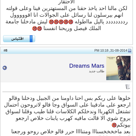
الاحتقار
لكن مالنا احد ياخذ حقنا من المستهترين فينا وعلى قولته
انهم بيرسلون لنا رسائل على الجوالات
انا اقووووول
ردددددددد
ياليل مااطوله
ليش مادخلنا جامعة
الملك فيصل وريحنا انفسنا
8
#
31-08-2014, 10:18 PM
Dreams Mars
طالب جديد
خلوها على ربكم بس احنا داومنا من الجبيل ودخلنا وقالو
ارجعو على مادقينا على السواق وجا قالو لاتروحون احتمال
تشتغل الكهرباا وندخلكم الكلاسات قلنا طيب وقلنا لسواق
يروح شوي الا قالت مافيه كهرب يابنات خلاص ارجعو
بيوتكم
بعد ماخخخخسنااا ومتناااا حرر قالو خلاص روحو ورجعنا