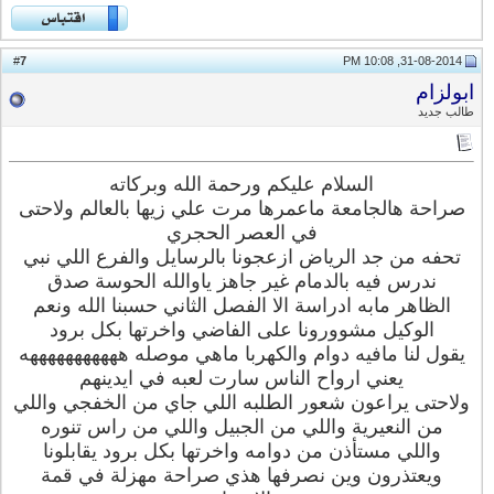
7
#
31-08-2014, 10:08 PM
ابولزام
طالب جديد
السلام عليكم ورحمة الله وبركاته
صراحة هالجامعة ماعمرها مرت علي زيها بالعالم ولاحتى
في العصر الحجري
تحفه من جد الرياض ازعجونا بالرسايل والفرع اللي نبي
ندرس فيه بالدمام غير جاهز ياوالله الحوسة صدق
الظاهر مابه ادراسة الا الفصل الثاني حسبنا الله ونعم
الوكيل مشوورونا على الفاضي واخرتها بكل برود
يقول لنا مافيه دوام والكهربا ماهي موصله هههههههههههه
يعني ارواح الناس سارت لعبه في ايدينهم
ولاحتى يراعون شعور الطلبه اللي جاي من الخفجي واللي
من النعيرية واللي من الجبيل واللي من راس تنوره
واللي مستأذن من دوامه واخرتها بكل برود يقابلونا
ويعتذرون وين نصرفها هذي صراحة مهزلة في قمة