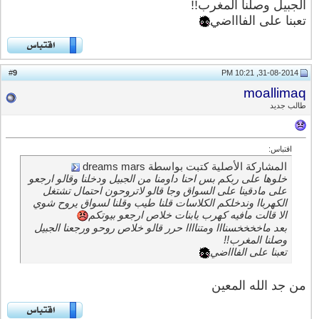
الجبيل وصلنا المغرب!!
تعبنا على الفاااضي
9
#
31-08-2014, 10:21 PM
moallimaq
طالب جديد
اقتباس:
المشاركة الأصلية كتبت بواسطة dreams mars
خلوها على ربكم بس احنا داومنا من الجبيل ودخلنا وقالو ارجعو
على مادقينا على السواق وجا قالو لاتروحون احتمال تشتغل
الكهرباا وندخلكم الكلاسات قلنا طيب وقلنا لسواق يروح شوي
الا قالت مافيه كهرب يابنات خلاص ارجعو بيوتكم
بعد ماخخخخسنااا ومتناااا حرر قالو خلاص روحو ورجعنا الجبيل
وصلنا المغرب!!
تعبنا على الفاااضي
من جد الله المعين