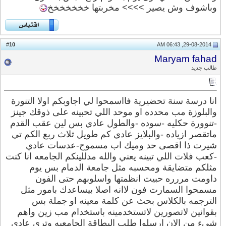
وباشوف وش يصير >>>> مخربتها خخخخخخخ
10
#
29-08-2014, 06:43 AM
Maryam fahad
طالب جديد
انا درسة سنة تحضيرية فااسمحوا لي اجاوبكم اولا التنورة
والبلوزة مب محدده او موحد اللي تحبينه على ذوقك جينز
-تنوورة حكليه -سوده -والطول عادي بس لين عقب القدم
ماتقصر ازياده -والبلايز عادي كم طويل ثلاث ربع الكم تي
شيرت ذا اقصى حد وميك اب مسموح-عدسات عادي
-كعب فلات اللي تبينه يعني والله مدللينكم الجامعه انا كنت
مثلكم متضايقة ومحسبه مثل جامعة الدمام بس يوم
داومت مررره حبيت انظمتها واسلوبهم حتى الفون
مسمحوا السمارت فون لاانه اصلا بيساعدك بامور مثل
الترجمه بالكلاس بحث عن كلمة معينه او جملة بس
بقوانين لاتصورين لاتستخدمينه باستخدام مب زين واهم
شيء من الان ارسلوا طلب البطاقة الجامعيه وترى عادي