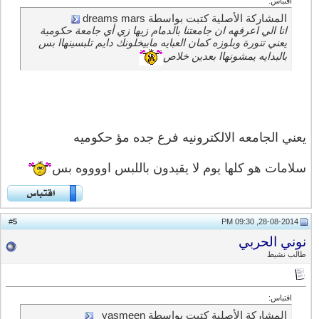
اقتباس:
المشاركة الأصلية كتبت بواسطة dreams mars
انا الي اعرفهه ان جامعتنا بالدمام زيها زي أي جامعة حكومية
يعني تنورة وبلوزه كمان العبايه مابيخلونك دايم تلبسينهاا بس
بالبدايه يمشونهاا بعدين خلاص
يعني الجامعه الالكترونيه فرع جده مؤ حكوميه
سلامات هو كلها يوم لا يقيدون باللبس اووووه بس
5
#
28-08-2014, 09:30 PM
نوني الحربي
طالب نشيط
اقتباس:
المشاركة الأصلية كتبت بواسطة yasmeen_