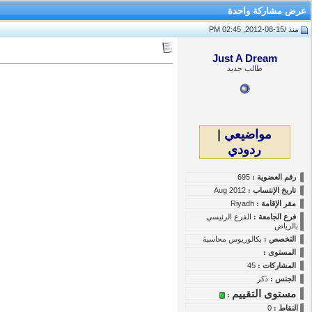
عرض مشاركة واحدة
منذ /
15-08-2012, 02:45 PM
Just A Dream
طالب جديد
مواضيعي
|
ردودي
رقم العضوية :
695
تاريخ
الإنتساب
:
Aug 2012
مقر الإقامة :
Riyadh
فرع الجامعة :
الفرع الرئيسي
بالرياض
التخصص :
بكالوريوس محاسبة
المستوى
:
المشاركات :
45
الجنس :
ذكر
مستوى التقييم
:
النقاط
:
0