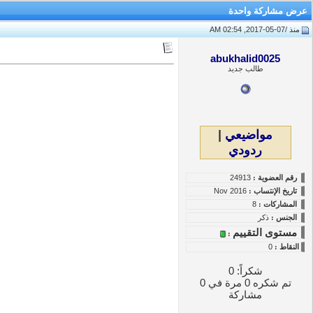
عرض مشاركة واحدة
منذ /
07-05-2017, 02:54 AM
abukhalid0025
طالب جديد
مواضيعي
|
ردودي
رقم العضوية :
24913
تاريخ
الإنتساب
:
Nov 2016
المشاركات :
8
الجنس :
ذكر
مستوى التقييم
:
النقاط
:
0
شكراً: 0
تم شكره 0 مرة في 0
مشاركة