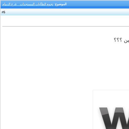
الموضوع
:
تجمع الطآلبات المستجدات _ فرع الدمام
5
#
ين ؟؟؟