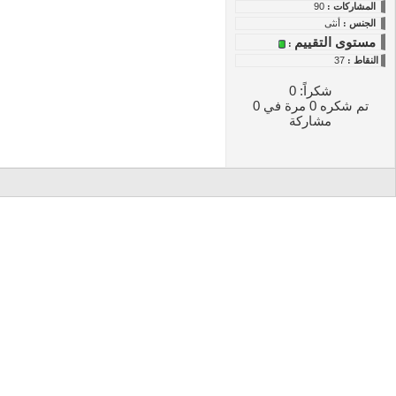
المشاركات :
90
الجنس :
أنثى
مستوى التقييم
:
النقاط
:
37
شكراً: 0
تم شكره 0 مرة في 0
مشاركة