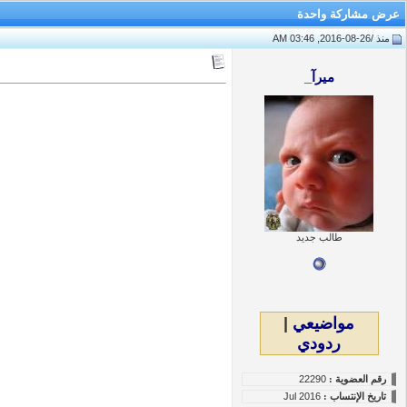
عرض مشاركة واحدة
منذ /
26-08-2016, 03:46 AM
ميرآ_
طالب جديد
مواضيعي
|
ردودي
رقم العضوية :
22290
تاريخ
الإنتساب
:
Jul 2016