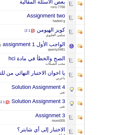
بعض الاسئلة المقالية
roro-7766
Assignment two
hadeel g
كويز الهيومن
‏
)
2
1
(
سلمى العليوي
الواجب الأول assignment 1
‏
(
qwerty0481
الصح والخطأ في مادة hci
محب الشبكات
يا اخوان الاختبار النهائي من ل
باعربي
Solution Assignment 4
تقى
Solution Assignment 3
‏
)
2
1
(
تقى
Assignmet 3
momi305
الاختبار إلى أي شابتر؟
فراغ