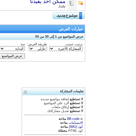
ممكن احد يفيدنا
Judy
خيارات العرض
عرض المواضيع من 1 إلى 30 من 55
ترتيب حسب
طريقة العرض:
منذ
تعليمات المشاركة
لا تستطيع
إضافة مواضيع جديدة
لا تستطيع
الرد على المواضيع
لا تستطيع
إرفاق ملفات
لا تستطيع
تعديل مشاركاتك
is
BB code
متاحة
الابتسامات
متاحة
كود [IMG]
متاحة
كود HTML
معطلة