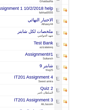
GhaidaaNa
ssignment 1 10/2/2018 help
fahhad0555
الاختبار النهائي
Alhawy44
ملخصات لكل شابتر
شهد الحواشي
Test Bank
azizalateeq
Assignment#1
Sultansh
شابتر 9
fmq25
IT201 Assignment 4
Sweet amira
Quiz 2
السلطان ناصر
IT201 Assignment 3
Ali.Jassim