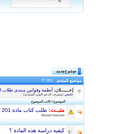
مواضيع المنتدى
: IT 201
إعـــــــلان
:
أنظمة وقوانين منتدى طلاب ال
جامعي
(مشرف الدعم الفني للمنتدى)
الموضوع
/
كاتب الموضوع
مثبــت:
طلب كتاب مادة it 201 ليفل 5
Ahmed Hussam
كيفية دراسة هذه المادة ؟