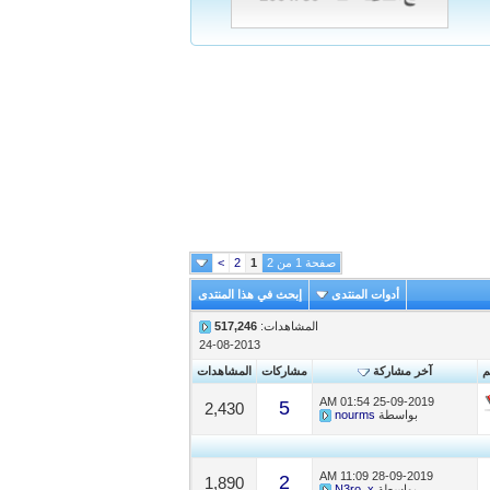
صفحة 1 من 2
1
2
>
أدوات المنتدى
إبحث في هذا المنتدى
المشاهدات:
517,246
24-08-2013
م
آخر مشاركة
مشاركات
المشاهدات
01:54 AM
25-09-2019
5
2,430
بواسطة
nourms
11:09 AM
28-09-2019
2
1,890
بواسطة
N3ro_x