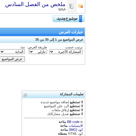
ملخص من الفصل السادس
WAA
خيارات العرض
عرض المواضيع من 1 إلى 30 من 35
ترتيب حسب
طريقة العرض:
منذ
تعليمات المشاركة
لا تستطيع
إضافة مواضيع جديدة
لا تستطيع
الرد على المواضيع
لا تستطيع
إرفاق ملفات
لا تستطيع
تعديل مشاركاتك
is
BB code
متاحة
الابتسامات
متاحة
كود [IMG]
متاحة
كود HTML
معطلة