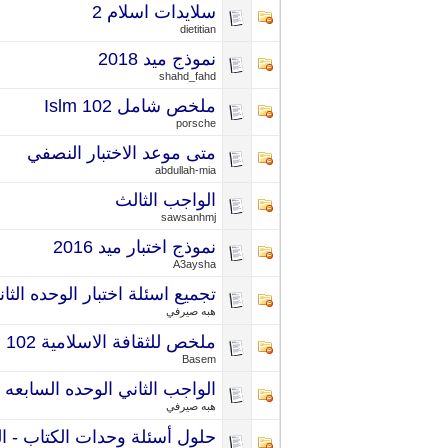
سلايدات اسلام 2
dietitian
نموذج ميد 2018
shahd_fahd
ملخص شامل Islm 102
porsche
متى موعد الاختبار النصفي
abdullah-mia
الواجب الثالث
sawsanhmj
نموذج اختبار ميد 2016
A3aysha
تجميع اسئلة اختبار الوحده الثان
هبه صيرفي
ملخص للثقافة الاسلامية 102
Basem
الواجب الثاني الوحده السابعه
هبه صيرفي
حلول أسئلة وحدات الكتاب - الثقا