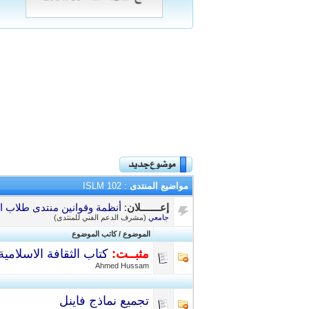
مواضيع المنتدى
: ISLM 102
إعـــــــلان
:
أنظمة وقوانين منتدى طلاب ال
جامعي
(مشرف الدعم الفني للمنتدى)
الموضوع
/
كاتب الموضوع
مثبــت:
كتاب الثقافة الاسلامية 2 df
Ahmed Hussam
تجميع نماذج فاينل