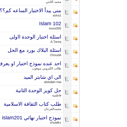
محمد الثابتي
متى يبدأ الاختبار الساعه كم؟؟ س
aska1
Islam 102
momi305
اسئلة اختبار الوحدة ااولى
A.Tareq
اسئلة البلاك بورد مع الحل
OhoudA
احد عنده نموذج اختبار او يعرف ط
طالب الكتروني موهوب
الى اي شابتر الميد
abdullah-mia
حل كويز الوحدة الثانية
فاطمية
طلب كتاب الثقافة الاسلامية
محمدالفرحان
نموذج اختبار نهائي islam201
shuialkx