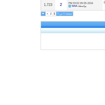
03:02 PM
09-05-2016
2
1,723
بواسطة
WAA
صفحة 1 من 2
1
2
>