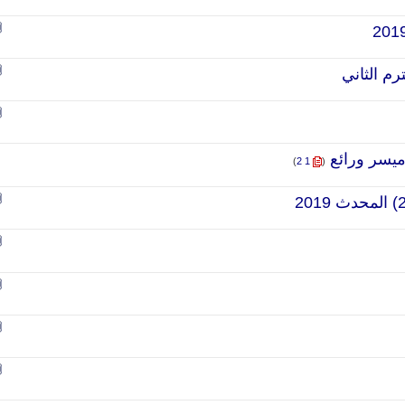
‏
)
2
1
(