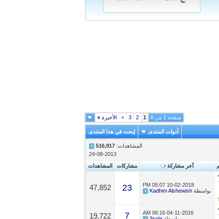
صفحة 1 من 6
1
2
3
>
الأخيرة
»
أدوات المنتدى
إبحث في هذا المنتدى
المشاهدات:
516,917
24-08-2013
م
آخر مشاركة
مشاركات
المشاهدات
05:07 PM
10-02-2018
23
47,852
بواسطة
Kadhim Alshewish
06:16 AM
04-11-2016
7
19,722
بواسطة
3sola