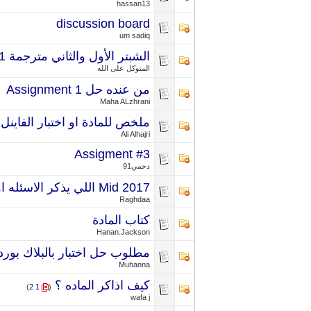
hassan13
discussion board
um sadiq
الشبتر الأول والثاني مترجمة it101
المتوكل على الله
من عنده حل Assignment 1
Maha ALzhrani
ملخص للمادة او اختبار الفاينل
Ali Alhajri
Assigment #3
دحمي91
Mid 2017 اللي يذكر الاسئله او الحلول
Raghdaa
كتاب المادة
Hanan.Jackson
مطلوب حل اختبار بالبلاك بورد
Muhanna
كيف اذاكر الماده ؟
‏
)
2
1
(
wafa j