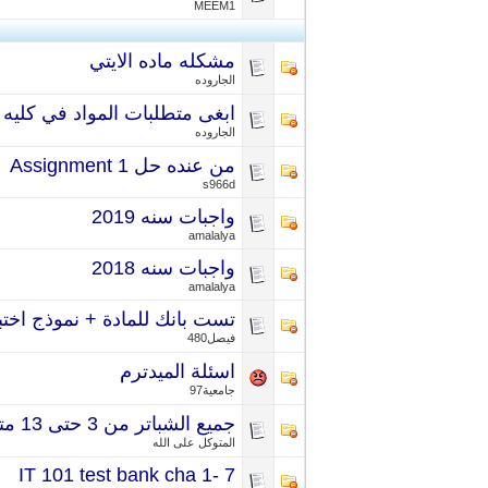
MEEM1
مشكله ماده الايتي
الجاروده
ابغى متطلبات المواد في كليه 
الجاروده
من عنده حل Assignment 1
s966d
واجبات سنه 2019
amalalya
واجبات سنه 2018
amalalya
تست بانك للمادة + نموذج اختبار الميد تيرم
فيصل480
اسئلة الميدترم
جامعية97
جميع الشباتر من 3 حتى 13 مترجمة
المتوكل على الله
IT 101 test bank cha 1- 7