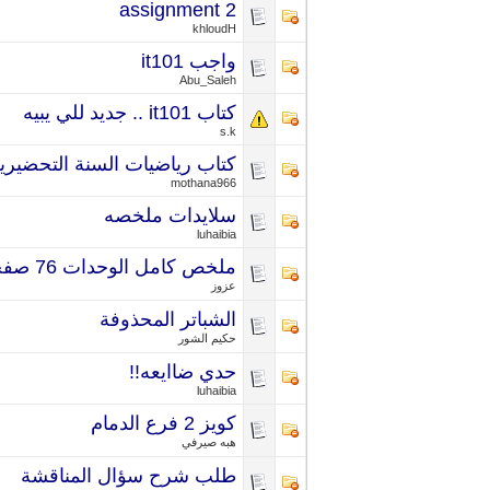
assignment 2
khloudH
واجب it101
Abu_Saleh
كتاب it101 .. جديد للي يبيه
s.k
كتاب رياضيات السنة التحضيرية
mothana966
سلايدات ملخصه
luhaibia
ملخص كامل الوحدات 76 صفحه
عزوز
الشباتر المحذوفة
حكيم الشور
حدي ضاايعه!!
luhaibia
كويز 2 فرع الدمام
هبه صيرفي
طلب شرح سؤال المناقشة