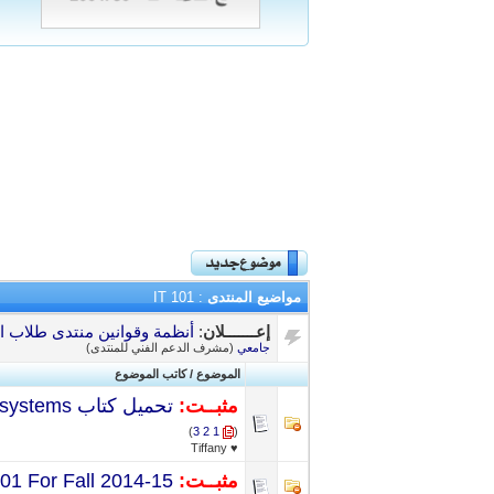
مواضيع المنتدى
: IT 101
إعـــــــلان
:
أنظمة وقوانين منتدى طلاب ال
جامعي
(مشرف الدعم الفني للمنتدى)
الموضوع
/
كاتب الموضوع
مثبــت:
تحميل كتاب introduction to information systems بجوده عاليه وبصيغة PDF
)
3
2
1
(
♥ Tiffany
مثبــت:
101 For Fall 2014-15