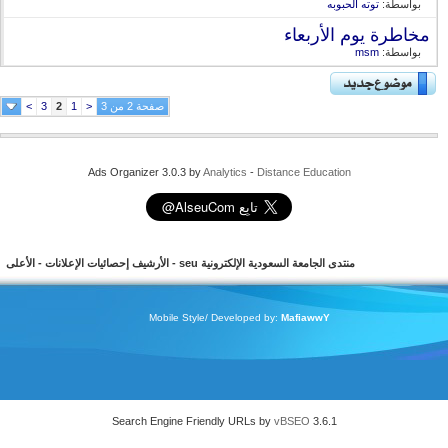
بواسطة:
توته الحبوبه
مخاطرة يوم الأربعاء
بواسطة:
msm
صفحة 2 من 3
<
1
2
3
>
Ads Organizer 3.0.3 by
Analytics
-
Distance Education
منتدى الجامعة السعودية الإلكترونية seu
-
الأرشيف
إحصائيات الإعلانات
-
الأعلى
Mobile Style/ Developed by:
MafiawwY
Search Engine Friendly URLs by
vBSEO
3.6.1