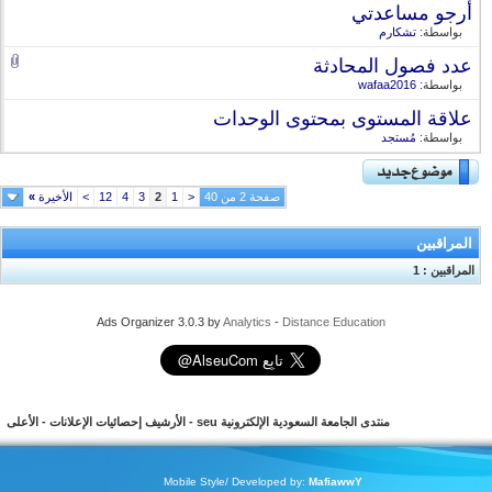
أرجو مساعدتي
بواسطة:
تشكارم
عدد فصول المحادثة
بواسطة:
wafaa2016
علاقة المستوى بمحتوى الوحدات
بواسطة:
مُستجد
صفحة 2 من 40
<
1
2
3
4
12
>
الأخيرة
»
المراقبين
المراقبين : 1
Ads Organizer 3.0.3 by
Analytics
-
Distance Education
منتدى الجامعة السعودية الإلكترونية seu
-
الأرشيف
إحصائيات الإعلانات
-
الأعلى
Mobile Style/ Developed by:
MafiawwY