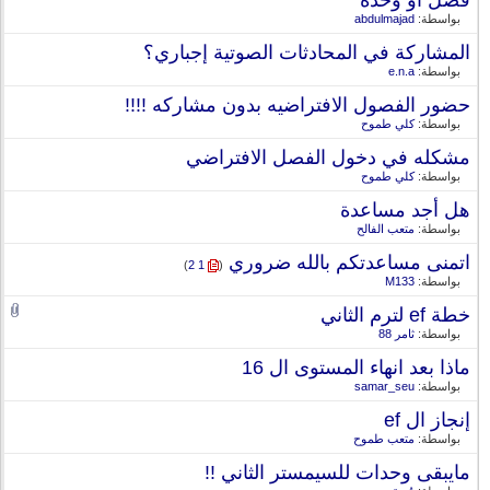
فصل او وحدة
بواسطة:
abdulmajad
المشاركة في المحادثات الصوتية إجباري؟
بواسطة:
e.n.a
حضور الفصول الافتراضيه بدون مشاركه !!!!
بواسطة:
كلي طموح
مشكله في دخول الفصل الافتراضي
بواسطة:
كلي طموح
هل أجد مساعدة
بواسطة:
متعب الفالح
اتمنى مساعدتكم بالله ضروري
‏
)
2
1
(
بواسطة:
M133
خطة ef لترم الثاني
بواسطة:
ثامر 88
ماذا بعد انهاء المستوى ال 16
بواسطة:
samar_seu
إنجاز ال ef
بواسطة:
متعب طموح
مايبقى وحدات للسيمستر الثاني !!