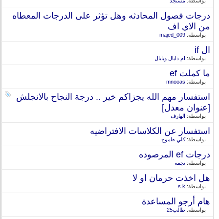
بواسطة:
مُستجد
درجات فصول المحادثه وهل تؤثر على الدرجات المعطاه
من الاي اف
بواسطة:
majed_009
ال if
بواسطة:
ام دايال وبايال
ما كملت ef
بواسطة:
mnooas
استفسار مهم الله يجزاكم خير .. درجة النجاح بالانجلش
[عنوان معدل]
بواسطة:
الهارف
استفسار عن الكلاسات الافتراضيه
بواسطة:
كلي طموح
درجات ef المرصوده
بواسطة:
نجمه
هل اخذت حرمان او لا
بواسطة:
s.k
هام أرجو المساعدة
بواسطة:
طالب25