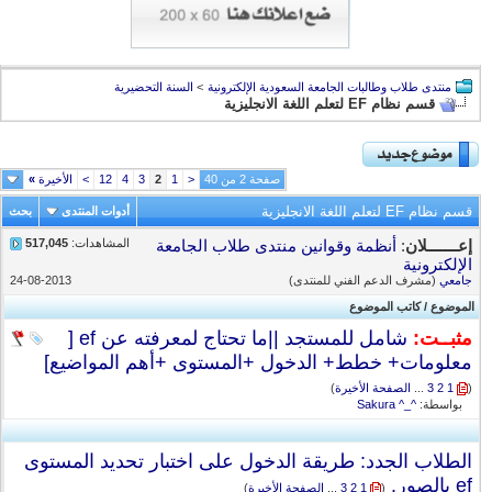
منتدى طلاب وطالبات الجامعة السعودية الإلكترونية
>
السنة التحضيرية
قسم نظام EF لتعلم اللغة الانجليزية
صفحة 2 من 40
<
1
2
3
4
12
>
الأخيرة
»
قسم نظام EF لتعلم اللغة الانجليزية
أدوات المنتدى
بحث
المشاهدات:
517,045
إعـــــــلان
:
أنظمة وقوانين منتدى طلاب الجامعة
الإلكترونية
جامعي
(مشرف الدعم الفني للمنتدى)
24-08-2013
الموضوع
/
كاتب الموضوع
مثبــت:
شامل للمستجد ||ما تحتاج لمعرفته عن ef [
معلومات+ خطط+ الدخول +المستوى +أهم المواضيع]
(
1
2
3
...
الصفحة الأخيرة
)
بواسطة:
^_^ Sakura
الطلاب الجدد: طريقة الدخول على اختبار تحديد المستوى
ef بالصور.
‏
(
1
2
3
...
الصفحة الأخيرة
)